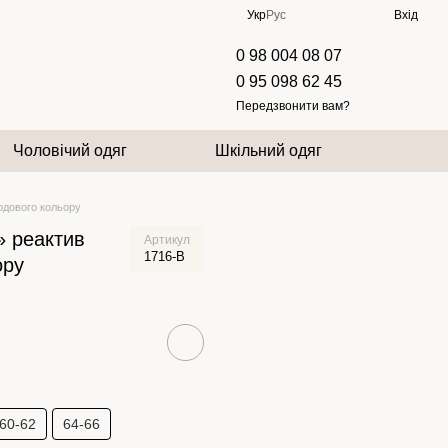
Укр
Рус
Вхід
0 98 004 08 07
0 95 098 62 45
Передзвонити вам?
Чоловічий одяг
Шкільний одяг
рдового кольору
» реактив
Артикул
1716-B
ору
60-62
64-66