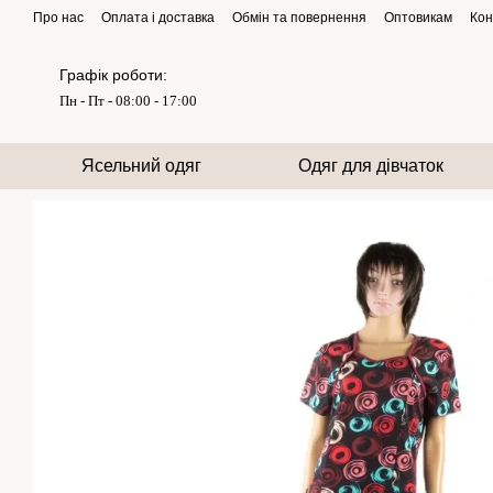
Перейти до основного контенту
Про нас
Оплата і доставка
Обмін та повернення
Оптовикам
Кон
Графік роботи:
Пн - Пт - 08:00 - 17:00
Ясельний одяг
Одяг для дівчаток