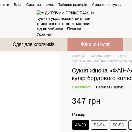
такти
Блог
Система знижок
Таблиця розмірів
Угода користувача
Одяг для хлопчиків
Жіночий одяг
Головна
Жіночий одяг
Сукні
Сукня жіноча «ФАЇНА» реактив кулір бо
Сукня жіноча «ФАЇНА
кулір бордового коль
В наявності
Написати відгук
347 грн
Розмір
48-50
52-54
56-58