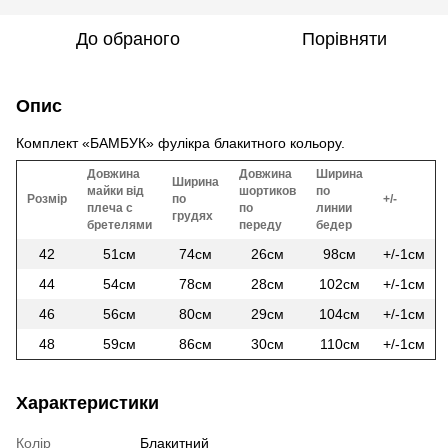
До обраного
Порівняти
Опис
Комплект «БАМБУК» фулікра блакитного кольору.
Довжина
Довжина
Ширина
Ширина
майки від
шортиков
по
Розмір
по
+/-
плеча с
по
линии
грудях
бретелями
переду
бедер
42
51см
74см
26см
98см
+/-1см
44
54см
78см
28см
102см
+/-1см
46
56см
80см
29см
104см
+/-1см
48
59см
86см
30см
110см
+/-1см
Характеристики
Колір
Блакитний