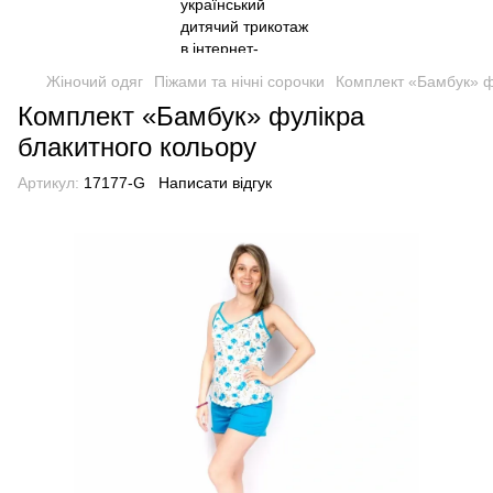
Жіночий одяг
Піжами та нічні сорочки
Комплект «Бамбук» ф
Комплект «Бамбук» фулікра
блакитного кольору
Артикул:
17177-G
Написати відгук