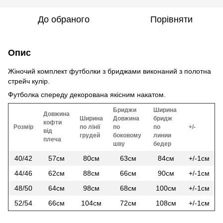
До обраного
Порівняти
Опис
Жіночий комплект футболки з бриджами виконаний з полотна
стрейч кулір.
Футболка спереду декорована якісним накатом.
Бриджи
Ширина
Довжина
Ширина
Довжина
бридж
кофти
Розмір
по лінії
по
по
+/-
від
грудей
боковому
линии
плеча
шву
бедер
40/42
57см
80см
63см
84см
+/-1см
44/46
62см
88см
66см
90см
+/-1см
48/50
64см
98см
68см
100см
+/-1см
52/54
66см
104см
72см
108см
+/-1см