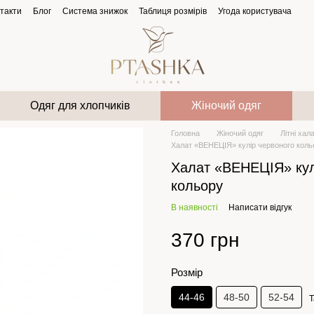
такти
Блог
Система знижок
Таблиця розмірів
Угода користувача
Одяг для хлопчиків
Жіночий одяг
Головна
Жіночий одяг
Літні хал
Халат «ВЕНЕЦІЯ» кулір червоного коль
Халат «ВЕНЕЦІЯ» кул
кольору
В наявності
Написати відгук
370 грн
Розмір
44-46
48-50
52-54
Т