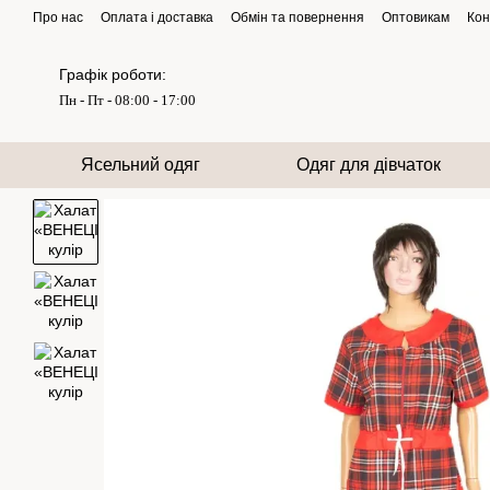
Перейти до основного контенту
Про нас
Оплата і доставка
Обмін та повернення
Оптовикам
Кон
Графік роботи:
Пн - Пт - 08:00 - 17:00
Ясельний одяг
Одяг для дівчаток