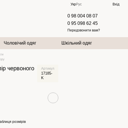
Укр
Рус
Вхід
0 98 004 08 07
0 95 098 62 45
Передзвонити вам?
Чоловічий одяг
Шкільний одяг
ати
ору
ір червоного
Артикул
17185-
K
аблиця розмірів