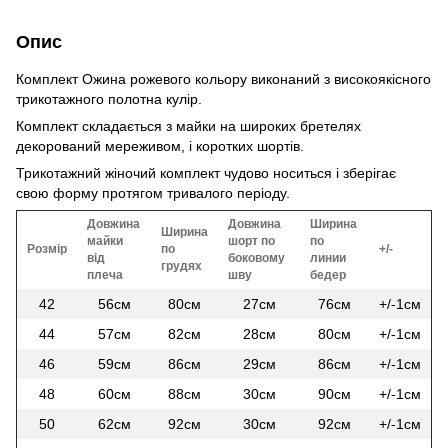
Опис
Комплект Ожина рожевого кольору виконаний з високоякісного
трикотажного полотна кулір.
Комплект складається з майки на широких бретелях
декорований мереживом, і коротких шортів.
Трикотажний жіночий комплект чудово носиться і зберігає
свою форму протягом тривалого періоду.
Довжина
Довжина
Ширина
Ширина
майки
шорт по
по
Розмір
по
+/-
від
боковому
линии
грудях
плеча
шву
бедер
42
56см
80см
27см
76см
+/-1см
44
57см
82см
28см
80см
+/-1см
46
59см
86см
29см
86см
+/-1см
48
60см
88см
30см
90см
+/-1см
50
62см
92см
30см
92см
+/-1см