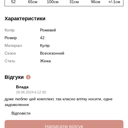
52
65см
100см
31см
96см
+/-1см
Характеристики
Колір
Рожевий
Розмір
42
Матеріал
Кулір
Сезон
Всесезонний
Стать
Жінка
Відгуки
1
Влада
26.06.2024 в 12:30
дуже люблю цей комплект, так класно влітку носити, одне
задоволення
Відповісти
Написати відгук