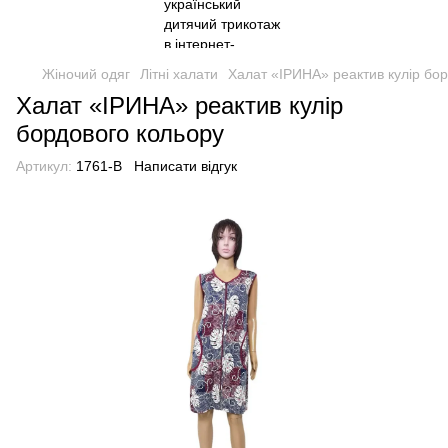
Жіночий одяг
Літні халати
Халат «ІРИНА» реактив кулір бо
Халат «ІРИНА» реактив кулір
бордового кольору
Артикул:
1761-B
Написати відгук