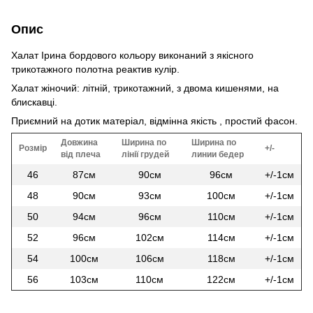
Опис
Халат Ірина бордового кольору виконаний з якісного
трикотажного полотна реактив кулір.
Халат жіночий: літній, трикотажний, з двома кишенями, на
блискавці.
Приємний на дотик матеріал, відмінна якість , простий фасон.
Довжина
Ширина по
Ширина по
Розмір
+/-
від плеча
лінії грудей
линии бедер
46
87см
90см
96см
+/-1см
48
90см
93см
100см
+/-1см
50
94см
96см
110см
+/-1см
52
96см
102см
114см
+/-1см
54
100см
106см
118см
+/-1см
56
103см
110см
122см
+/-1см