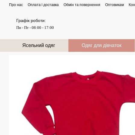
Перейти до основного контенту
Про нас
Оплата і доставка
Обмін та повернення
Оптовикам
Кон
Графік роботи:
Пн - Пт - 08:00 - 17:00
Ясельний одяг
Одяг для дівчаток