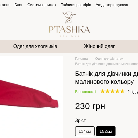
такти
Блог
Система знижок
Таблиця розмірів
Угода користувача
Одяг для хлопчиків
Жіночий одяг
Головна
Одяг для дівчаток
Батнік для дівчинки двонитка малиново
Батнік для дівчинки 
малинового кольору
В наявності
2 відг
230 грн
Зріст
134см
152см