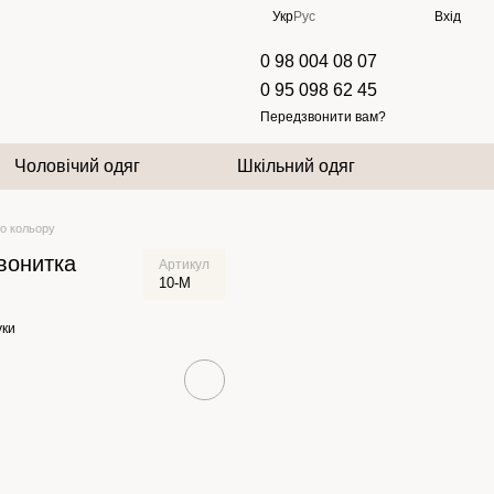
Укр
Рус
Вхід
0 98 004 08 07
0 95 098 62 45
Передзвонити вам?
Чоловічий одяг
Шкільний одяг
го кольору
двонитка
Артикул
10-M
уки