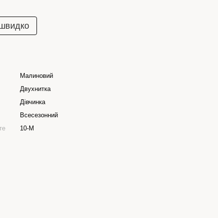
 швидко
Малиновий
Двухнитка
Дівчинка
Всесезонний
те
10-M