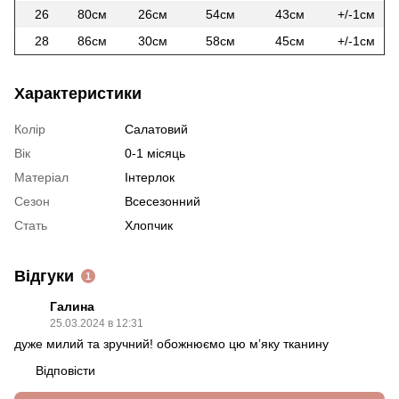
26
80см
26см
54см
43см
+/-1см
28
86см
30см
58см
45см
+/-1см
Характеристики
Колір
Салатовий
Вік
0-1 місяць
Матеріал
Інтерлок
Сезон
Всесезонний
Стать
Хлопчик
Відгуки
1
Галина
25.03.2024 в 12:31
дуже милий та зручний! обожнюємо цю мʼяку тканину
Відповісти