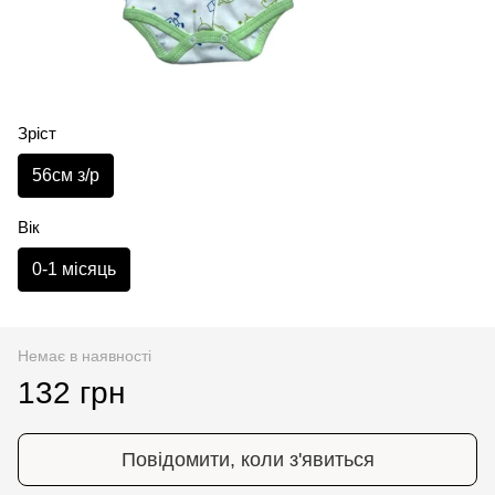
Зріст
56см з/р
Вік
0-1 місяць
Немає в наявності
132 грн
Повідомити, коли з'явиться