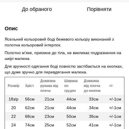
До обраного
Порівняти
Опис
Ясельний кольоровий боді бежевого кольору виконаний з
полотна кольоровий інтерлок.
Полотно м'яке, приємне до тіла, не викликає подразнення на
шкірі малюка.
Для зручності одягання боді повністю застібається на кнопках,
що дуже зручно для перевдягання малюка.
Довжина
Ширина
Довжина
Розмір
Зріст
рукава від
по
від плеча
+/-
плеча
грудях
до кнопок
18з/р
56см
21см
44см
33см
+/-1см
20
62см
21см
44см
34см
+/-1см
22
68см
23см
50см
36см
+/-1см
24
74см
25см
52см
41см
+/-1см