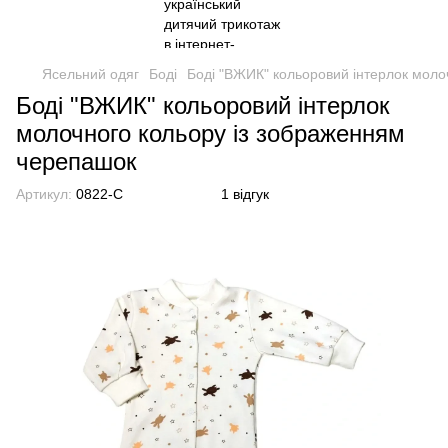
Ясельний одяг
Боді
Боді "ВЖИК" кольоровий інтерлок моло
Боді "ВЖИК" кольоровий інтерлок
молочного кольору із зображенням
черепашок
Артикул:
0822-C
1 відгук