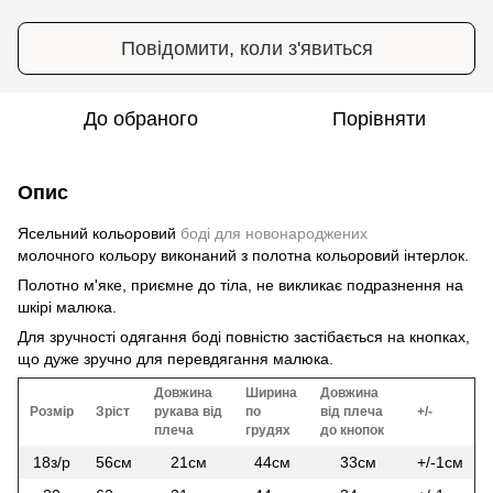
Повідомити, коли з'явиться
До обраного
Порівняти
Опис
Ясельний кольоровий
боді для новонароджених
молочного кольору виконаний з полотна кольоровий інтерлок.
Полотно м'яке, приємне до тіла, не викликає подразнення на
шкірі малюка.
Для зручності одягання боді повністю застібається на кнопках,
що дуже зручно для перевдягання малюка.
Довжина
Ширина
Довжина
Розмір
Зріст
рукава від
по
від плеча
+/-
плеча
грудях
до кнопок
18з/р
56см
21см
44см
33см
+/-1см