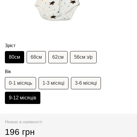
Зріст
80см
68см
62см
56см з/р
Вік
0-1 місяць
1-3 місяці
3-6 місяці
9-12 місяців
Немає в наявності
196 грн