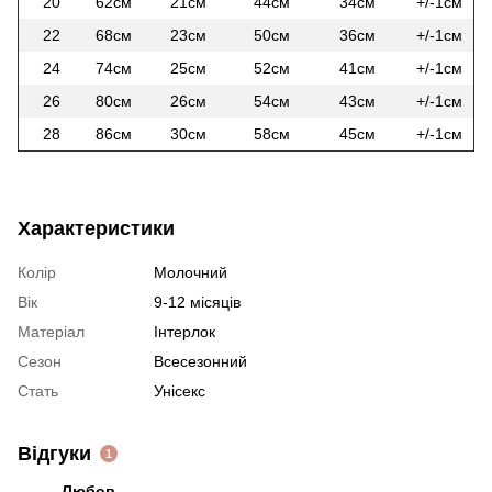
20
62см
21см
44см
34см
+/-1см
22
68см
23см
50см
36см
+/-1см
24
74см
25см
52см
41см
+/-1см
26
80см
26см
54см
43см
+/-1см
28
86см
30см
58см
45см
+/-1см
Характеристики
Колір
Молочний
Вік
9-12 місяців
Матеріал
Інтерлок
Сезон
Всесезонний
Стать
Унісекс
Відгуки
1
Любов