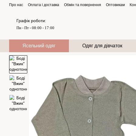
Перейти до основного контенту
Про нас
Оплата і доставка
Обмін та повернення
Оптовикам
Кон
Графік роботи:
Пн - Пт - 08:00 - 17:00
Ясельний одяг
Одяг для дівчаток