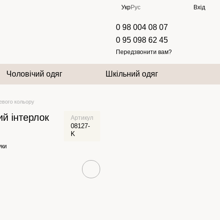
Укр
Рус
Вхід
0 98 004 08 07
0 95 098 62 45
Передзвонити вам?
Чоловічий одяг
Шкільний одяг
невого кольору
ий інтерлок
Артикул
08127-
K
уки