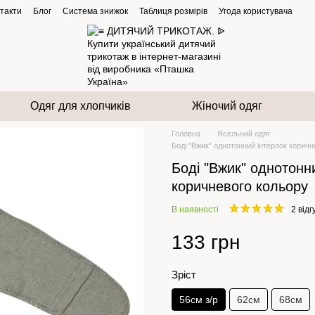
такти
Блог
Система знижок
Таблиця розмірів
Угода користувача
Одяг для хлопчиків
Жіночий одяг
Головна
Ясельний одяг
Боді "Вжик" однотонний інтерлок корич
Боді "Вжик" однотонн
коричневого кольору
В наявності
2 відг
133 грн
Зріст
56см з/р
62см
68см