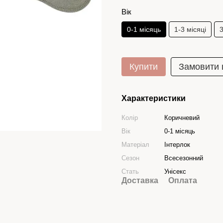
Вік
0-1 місяць
1-3 місяці
3
Купити
Замовити
Характеристики
Колір
Коричневий
Вік
0-1 місяць
Матеріал
Інтерлок
Сезон
Всесезонний
Стать
Унісекс
Доставка
Оплата