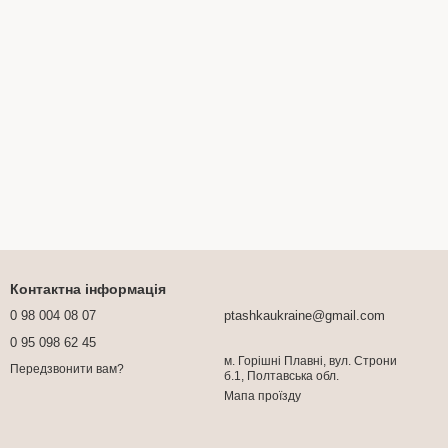
Контактна інформація
0 98 004 08 07
ptashkaukraine@gmail.com
0 95 098 62 45
м. Горішні Плавні, вул. Строни
Передзвонити вам?
б.1, Полтавська обл.
Мапа проїзду