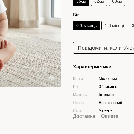
56см
62см
68см
Вік
0-1 місяць
1-3 місяці
3
Повідомити, коли з'яв
Характеристики
Колір
Молочний
Вік
0-1 місяць
Матеріал
Інтерлок
Сезон
Всесезонний
Стать
Унісекс
Доставка
Оплата