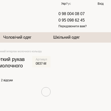
Укр
Рус
Вхід
0 98 004 08 07
0 95 098 62 45
Передзвонити вам?
Чоловічий одяг
Шкільний одяг
нний інтерлок молочного кольору
ткий рукав
Артикул
0837-M
 молочного
2 відгуки