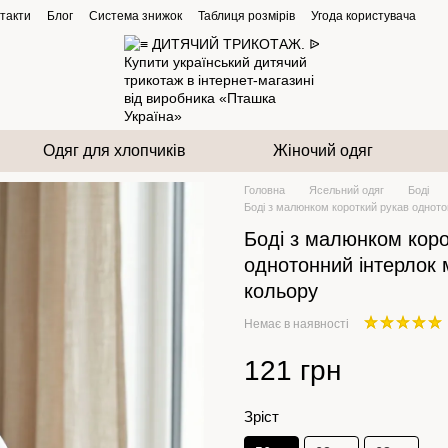
такти
Блог
Система знижок
Таблиця розмірів
Угода користувача
Одяг для хлопчиків
Жіночий одяг
Головна
Ясельний одяг
Боді
Боді з малюнком короткий рукав одното
Боді з малюнком коро
однотонний інтерлок
кольору
Немає в наявності
121 грн
Зріст