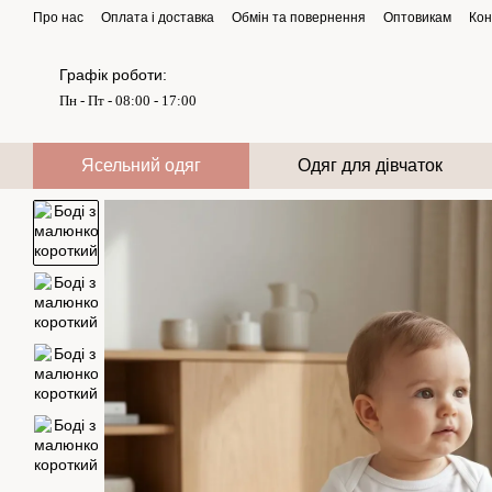
Перейти до основного контенту
Про нас
Оплата і доставка
Обмін та повернення
Оптовикам
Кон
Графік роботи:
Пн - Пт - 08:00 - 17:00
Ясельний одяг
Одяг для дівчаток