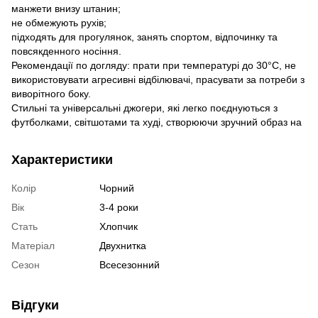
манжети внизу штанин;
не обмежують рухів;
підходять для прогулянок, занять спортом, відпочинку та
повсякденного носіння.
Рекомендації по догляду: прати при температурі до 30°C, не
використовувати агресивні відбілювачі, прасувати за потреби з
виворітного боку.
Стильні та універсальні джогери, які легко поєднуються з
футболками, світшотами та худі, створюючи зручний образ на
Характеристики
Колір
Чорний
Вік
3-4 роки
Стать
Хлопчик
Матеріал
Двухнитка
Сезон
Всесезонний
Відгуки