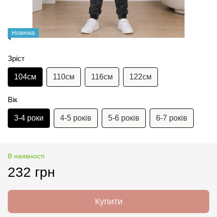
Новинка
Зріст
104см
110см
116см
122см
Вік
3-4 роки
4-5 років
5-6 років
6-7 років
В наявності
232 грн
Купити