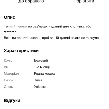
До обраного
Порівняти
Опис
Те
плий чепчик
на зав'язках наданий для хлопчика або
дівчатка.
Всі шви пошиті назовні, щоб вашій дитині нічого не тиснуло.
Характеристики
Колір
Бежевий
Вік
1-3 місяці
Матеріал
Рвана махра
Сезон
Зима
Стать
Унісекс
Відгуки