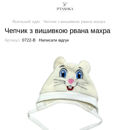
Ясельний одяг
Чепчик з вишивкою рвана махра
Чепчик з вишивкою рвана махра
Артикул:
0722-B
Написати відгук