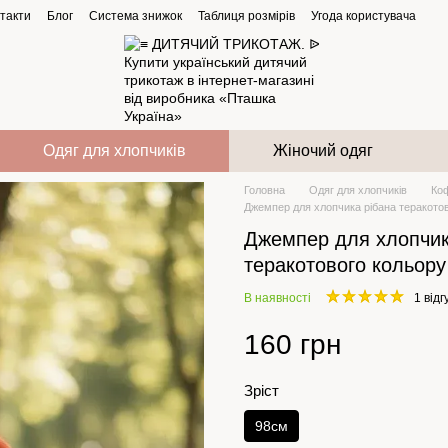
такти
Блог
Система знижок
Таблиця розмірів
Угода користувача
Одяг для хлопчиків
Жіночий одяг
Головна
Одяг для хлопчиків
Ко
Джемпер для хлопчика рібана теракото
Джемпер для хлопчик
теракотового кольору
В наявності
1 відг
160 грн
Зріст
98см