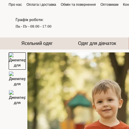
Перейти до основного контенту
Про нас
Оплата і доставка
Обмін та повернення
Оптовикам
Кон
Графік роботи:
Пн - Пт - 08:00 - 17:00
Ясельний одяг
Одяг для дівчаток