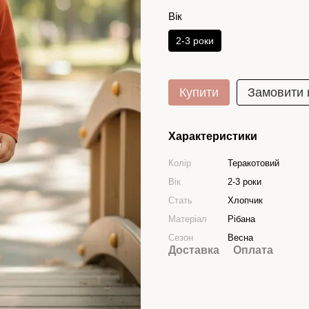
Вік
2-3 роки
Купити
Замовити
Характеристики
Колір
Теракотовий
Вік
2-3 роки
Стать
Хлопчик
Матеріал
Рібана
Сезон
Весна
Доставка
Оплата