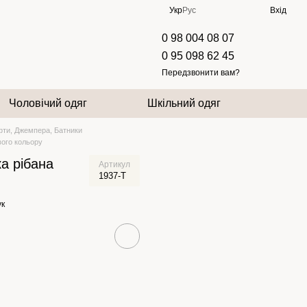
Укр
Рус
Вхід
0 98 004 08 07
0 95 098 62 45
Передзвонити вам?
Чоловічий одяг
Шкільний одяг
фти, Джемпера, Батники
вого кольору
а рібана
Артикул
1937-T
ук