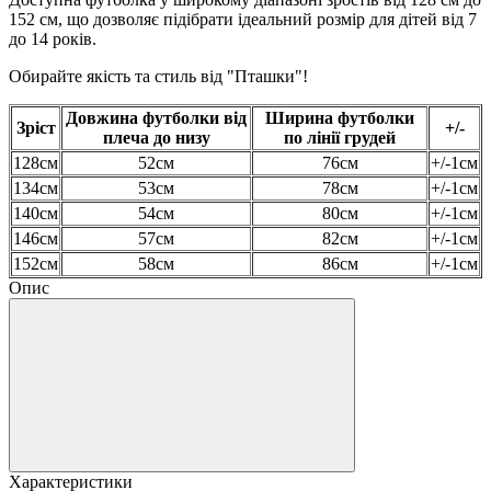
152 см, що дозволяє підібрати ідеальний розмір для дітей від 7
до 14 років.
Обирайте якість та стиль від "Пташки"!
Довжина футболки від
Ширина футболки
Зріст
+/-
плеча до низу
по лінії грудей
128см
52см
76см
+/-1см
134см
53см
78см
+/-1см
140см
54см
80см
+/-1см
146см
57см
82см
+/-1см
152см
58см
86см
+/-1см
Опис
Характеристики