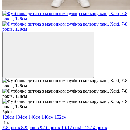
Зріст
128см
134см
140см
146см
152см
Вік
7-8 років
8-9 років
9-10 років
10-12 років
12-14 років