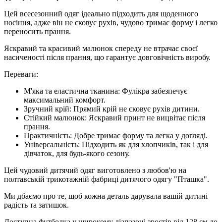
Цей всесезонний одяг ідеально підходить для щоденного
носіння, адже він не сковує рухів, чудово тримає форму і легко
переносить прання.
Яскравий та красивий малюнок спереду не втрачає своєї
насиченості після прання, що гарантує довговічність виробу.
Переваги:
М'яка та еластична тканина: Фулікра забезпечує
максимальний комфорт.
Зручний крій: Прямий крій не сковує рухів дитини.
Стійкий малюнок: Яскравий принт не вицвітає після
прання.
Практичність: Добре тримає форму та легка у догляді.
Універсальність: Підходить як для хлопчиків, так і для
дівчаток, для будь-якого сезону.
Цей чудовий дитячий одяг виготовлено з любов'ю на
полтавській трикотажній фабриці дитячого одягу "Пташка".
Ми дбаємо про те, щоб кожна деталь дарувала вашій дитині
радість та затишок.
Доступна футболка у широкому діапазоні зростів від 128 см до