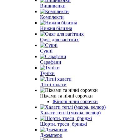
Вишиванки
Комплекти
Нижня білизна
Одяг для вагітних
Сукні
Сарафани
Туніки
Літні халати
Піжами та нічні сорочки
Жіночі нічні сорочки
Халати теплі (махра, велюр)
Шорти, треси, бриджі
Джемпери