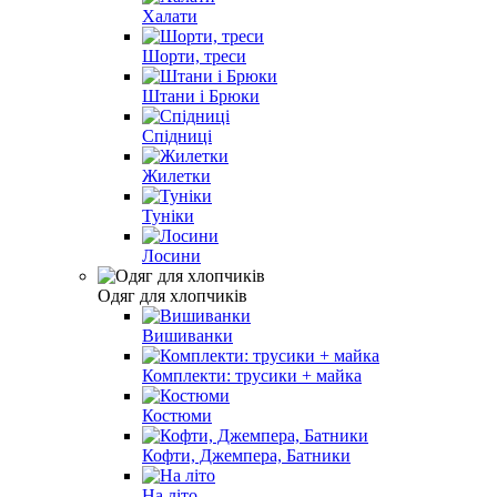
Халати
Шорти, треси
Штани і Брюки
Спідниці
Жилетки
Туніки
Лосини
Одяг для хлопчиків
Вишиванки
Комплекти: трусики + майка
Костюми
Кофти, Джемпера, Батники
На літо