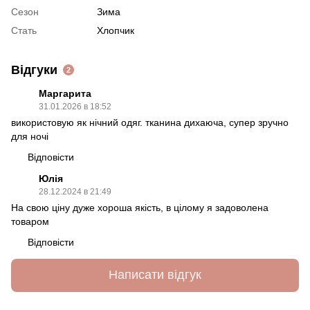
Сезон
Зима
Стать
Хлопчик
Відгуки
2
Маргарита
31.01.2026 в 18:52
використовую як нічний одяг. тканина дихаюча, супер зручно
для ночі
Відповісти
Юлія
28.12.2024 в 21:49
На свою ціну дуже хороша якість, в цілому я задоволена
товаром
Відповісти
Написати відгук