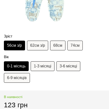
Зріст
56см з/р
62см з/р
68см
74см
Вік
0-1 місяць
1-3 місяці
3-6 місяці
6-9 місяців
В наявності
123 грн