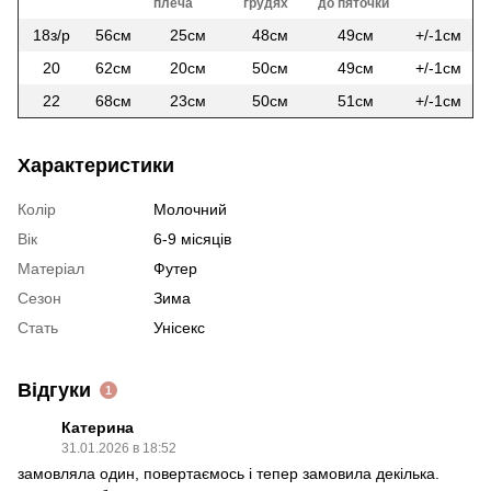
плеча
грудях
до пяточки
18з/р
56см
25см
48см
49см
+/-1см
20
62см
20см
50см
49см
+/-1см
22
68см
23см
50см
51см
+/-1см
Характеристики
Колір
Молочний
Вік
6-9 місяців
Матеріал
Футер
Сезон
Зима
Стать
Унісекс
Відгуки
1
Катерина
31.01.2026 в 18:52
замовляла один, повертаємось і тепер замовила декілька.