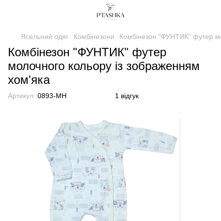
Ясельний одяг
Комбінезони
Комбінезон "ФУНТИК" футер мо
Комбінезон "ФУНТИК" футер
молочного кольору із зображенням
хом'яка
Артикул:
0893-MH
1 відгук