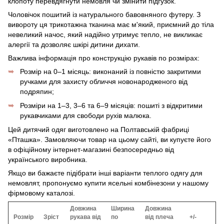
клопоту перевдягнути немовля чи змінити підгузок.
Чоловічок пошитий із натурального бавовняного футеру. З
вивороту ця трикотажна тканина має м'який, приємний до тіла
невеликий начос, який надійно утримує тепло, не викликає
алергії та дозволяє шкірі дитини дихати.
Важлива інформація про конструкцію рукавів по розмірах:
Розмір на 0–1 місяць: виконаний із повністю закритими
ручками для захисту обличчя новонародженого від
подряпин;
Розміри на 1–3, 3–6 та 6–9 місяців: пошиті з відкритими
рукавчиками для свободи рухів малюка.
Цей дитячий одяг виготовлено на Полтавській фабриці
«Пташка». Замовляючи товар на цьому сайті, ви купуєте його
в офіційному інтернет-магазині безпосередньо від
українського виробника.
Якщо ви бажаєте підібрати інші варіанти теплого одягу для
немовлят, пропонуємо купити ясельні комбінезони у нашому
фірмовому каталозі.
Довжина
Ширина
Довжина
Розмір
Зріст
рукава від
по
від плеча
+/-