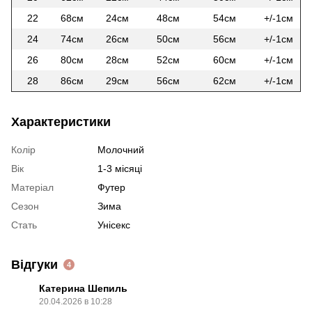
22
68см
24см
48см
54см
+/-1см
24
74см
26см
50см
56см
+/-1см
26
80см
28см
52см
60см
+/-1см
28
86см
29см
56см
62см
+/-1см
Характеристики
Колір
Молочний
Вік
1-3 місяці
Матеріал
Футер
Сезон
Зима
Стать
Унісекс
Відгуки
4
Катерина Шепиль
20.04.2026 в 10:28