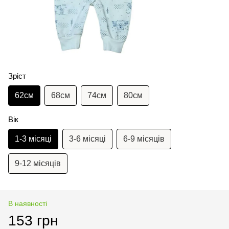
Зріст
62см
68см
74см
80см
Вік
1-3 місяці
3-6 місяці
6-9 місяців
9-12 місяців
В наявності
153 грн