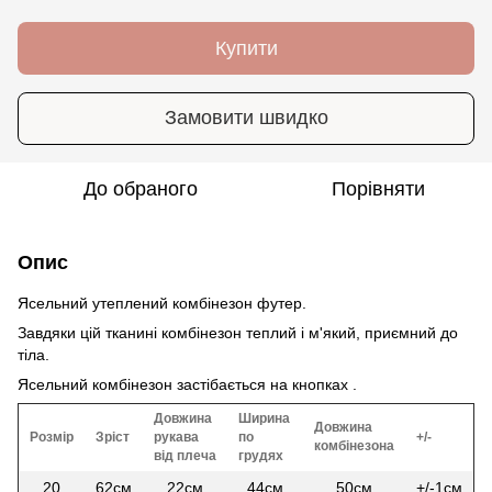
Купити
Замовити швидко
До обраного
Порівняти
Опис
Ясельний утеплений комбінезон футер.
Завдяки цій тканині комбінезон теплий і м'який, приємний до
тіла.
Ясельний комбінезон застібається на кнопках .
Довжина
Ширина
Довжина
Розмір
Зріст
рукава
по
+/-
комбінезона
від плеча
грудях
20
62см
22см
44см
50см
+/-1см