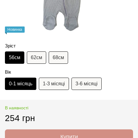
Новинка
Зріст
56см
62см
68см
Вік
0-1 місяць
1-3 місяці
3-6 місяці
В наявності
254 грн
Купити