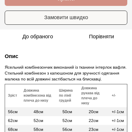
Замовити швидко
До обраного
Порівняти
Опис
Ясельний комбінезончик виконаний із тканини інтерлок вафля.
Стильний комбінезон з капюшоном для зручності одягання
малюка по всій довжині застібається на блискавці.
Довжина
Довжина
Ширина
рукава від
Зріст
комбінезона від
по лінії
+/-
плеча до
плеча до низу
грудей
низу
56см
48см
50см
20см
+/-1см
62см
52см
52см
22см
+/-1см
68см
58см
56см
23см
+/-1см