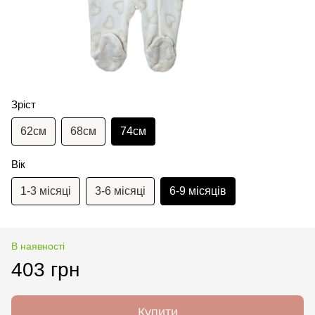
Зріст
62см
68см
74см
Вік
1-3 місяці
3-6 місяці
6-9 місяців
В наявності
403 грн
Купити