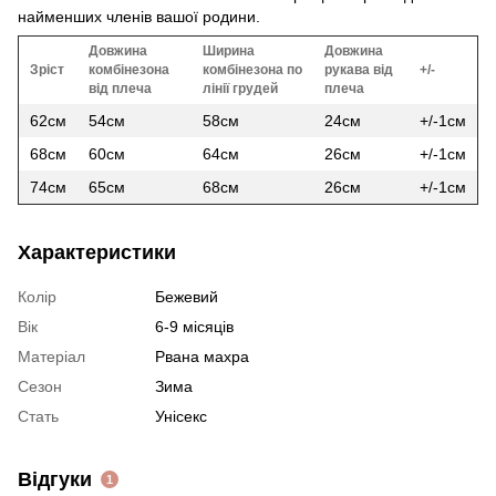
найменших членів вашої родини.
Довжина
Ширина
Довжина
Зріст
комбінезона
комбінезона по
рукава від
+/-
від плеча
лінії грудей
плеча
62см
54см
58см
24см
+/-1см
68см
60см
64см
26см
+/-1см
74см
65см
68см
26см
+/-1см
Характеристики
Колір
Бежевий
Вік
6-9 місяців
Матеріал
Рвана махра
Сезон
Зима
Стать
Унісекс
Відгуки
1