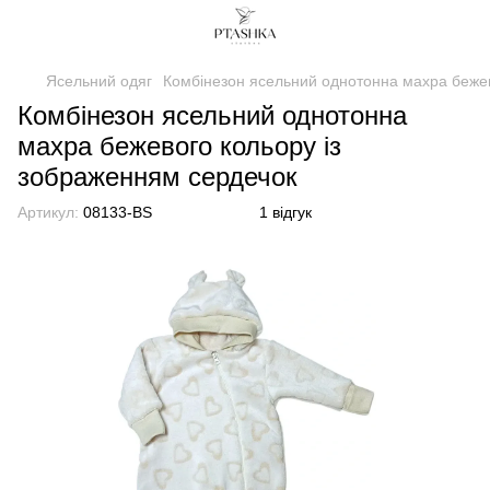
Ясельний одяг
Комбінезон ясельний однотонна махра бежев
Комбінезон ясельний однотонна
махра бежевого кольору із
зображенням сердечок
Артикул:
08133-BS
1 відгук