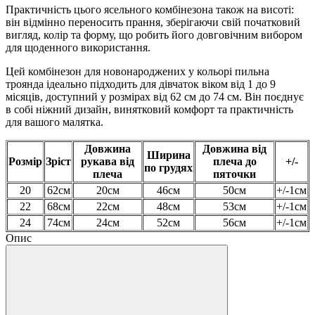
Практичність цього ясельного комбінезона також на висоті:
він відмінно переносить прання, зберігаючи свій початковий
вигляд, колір та форму, що робить його довговічним вибором
для щоденного використання.
Цей комбінезон для новонароджених у кольорі пильна
троянда ідеально підходить для дівчаток віком від 1 до 9
місяців, доступний у розмірах від 62 см до 74 см. Він поєднує
в собі ніжний дизайн, винятковий комфорт та практичність
для вашого малятка.
Довжина
Довжина від
Ширина
Розмір
Зріст
рукава від
плеча до
+/-
по грудях
плеча
пяточки
20
62см
20см
46см
50см
+/-1см
22
68см
22см
48см
53см
+/-1см
24
74см
24см
52см
56см
+/-1см
Опис