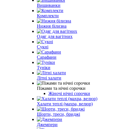
Вишиванки
Комплекти
Нижня білизна
Одяг для вагітних
Сукні
Сарафани
Туніки
Літні халати
Піжами та нічні сорочки
Жіночі нічні сорочки
Халати теплі (махра, велюр)
Шорти, треси, бриджі
Джемпери