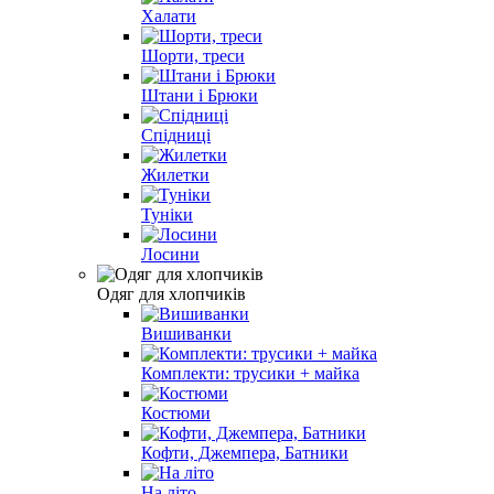
Халати
Шорти, треси
Штани і Брюки
Спідниці
Жилетки
Туніки
Лосини
Одяг для хлопчиків
Вишиванки
Комплекти: трусики + майка
Костюми
Кофти, Джемпера, Батники
На літо