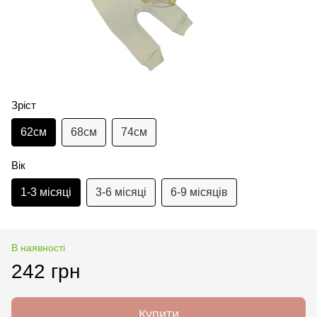
Зріст
62см
68см
74см
Вік
1-3 місяці
3-6 місяці
6-9 місяців
В наявності
242 грн
Купити