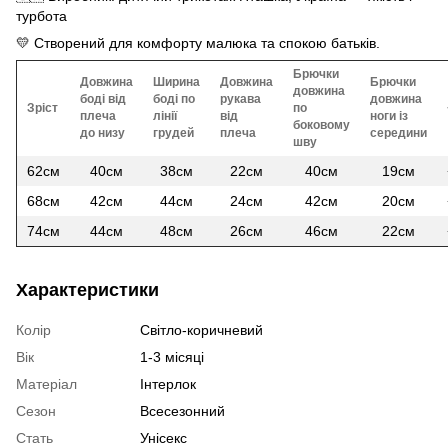
турбота
💛 Створений для комфорту малюка та спокою батьків.
Брючки
Довжина
Ширина
Довжина
Брючки
довжина
боді від
боді по
рукава
довжина
Зріст
по
плеча
лінії
від
ноги із
боковому
до низу
грудей
плеча
середини
шву
62см
40см
38см
22см
40см
19см
68см
42см
44см
24см
42см
20см
74см
44см
48см
26см
46см
22см
Характеристики
Колір
Світло-коричневий
Вік
1-3 місяці
Матеріал
Інтерлок
Сезон
Всесезонний
Стать
Унісекс