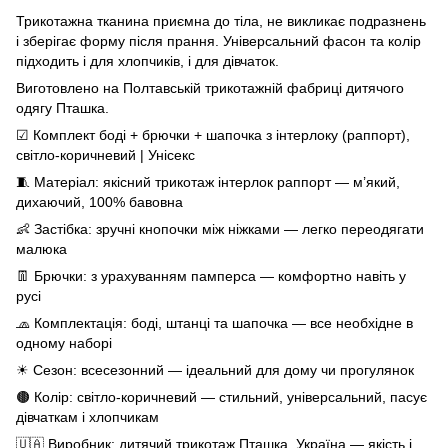
Трикотажна тканина приємна до тіла, не викликає подразнень
і зберігає форму після прання. Універсальний фасон та колір
підходить і для хлопчиків, і для дівчаток.
Виготовлено на Полтавській трикотажній фабриці дитячого
одягу Пташка.
☑ Комплект боді + брючки + шапочка з інтерлоку (раппорт),
світло-коричневий | Унісекс
🧵 Матеріал: якісний трикотаж інтерлок раппорт — м’який,
дихаючий, 100% бавовна
👶 Застібка: зручні кнопочки між ніжками — легко переодягати
малюка
👖 Брючки: з урахуванням памперса — комфортно навіть у
русі
🧢 Комплектація: боді, штанці та шапочка — все необхідне в
одному наборі
☀ Сезон: всесезонний — ідеальний для дому чи прогулянок
🟤 Колір: світло-коричневий — стильний, універсальний, пасує
дівчаткам і хлопчикам
🇺🇦 Виробник: дитячий трикотаж Пташка, Україна — якість і