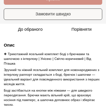
Замовити швидко
До обраного
Порівняти
Опис
❖ Трикотажний ясельний комплект боді з брючками та
шапочкою з інтерлоку | Унісекс | Світло-коричневий | Від
Пташка
Зручний та ніжний ясельний комплект для новонароджених з
інтерлоку раппорт складається з боді, брючок і шапочки —
ідеальний варіант для повсякденного використання з перших
місяців життя.
Боді застібається на кнопки між ніжками — для швидкого
переодягання. Брючки мають вільний крій, що враховує
носіння під памперс, а шапочка доповнює образ і зберігає
тепло.