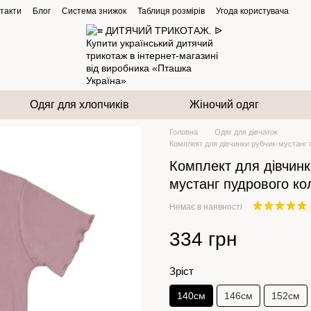
такти
Блог
Система знижок
Таблиця розмірів
Угода користувача
Одяг для хлопчиків
Жіночий одяг
Головна
Одяг для дівчаток
Комплект для дівчинки рубчик-мустанг 
Комплект для дівчинк
мустанг пудрового ко
Немає в наявності
334 грн
Зріст
140см
146см
152см