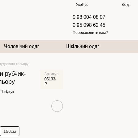
Укр
Рус
Вхід
0 98 004 08 07
0 95 098 62 45
Передзвонити вам?
Чоловічий одяг
Шкільний одяг
пудрового кольору
и рубчик-
Артикул
05133-
льору
P
1 відгук
158см