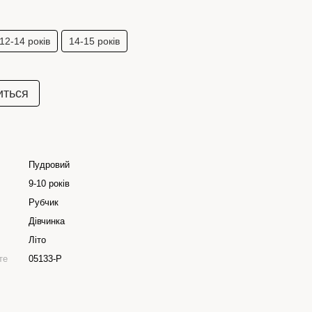
12-14 років
14-15 років
иться
Пудровий
9-10 років
Рубчик
Дівчинка
Літо
те
05133-P