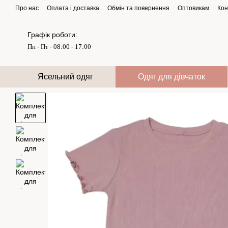
Перейти до основного контенту
Про нас
Оплата і доставка
Обмін та повернення
Оптовикам
Кон
Графік роботи:
Пн - Пт - 08:00 - 17:00
Ясельний одяг
Одяг для дівчаток