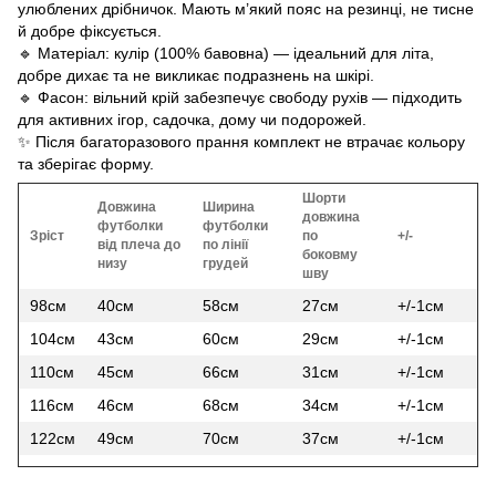
улюблених дрібничок. Мають м’який пояс на резинці, не тисне
й добре фіксується.
🔹 Матеріал: кулір (100% бавовна) — ідеальний для літа,
добре дихає та не викликає подразнень на шкірі.
🔹 Фасон: вільний крій забезпечує свободу рухів — підходить
для активних ігор, садочка, дому чи подорожей.
✨ Після багаторазового прання комплект не втрачає кольору
та зберігає форму.
Шорти
Довжина
Ширина
довжина
футболки
футболки
Зріст
по
+/-
від плеча до
по лінії
боковму
низу
грудей
шву
98см
40см
58см
27см
+/-1см
104см
43см
60см
29см
+/-1см
110см
45см
66см
31см
+/-1см
116см
46см
68см
34см
+/-1см
122см
49см
70см
37см
+/-1см