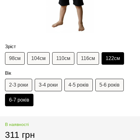
Зріст
98см
104см
110см
116см
122см
Вік
2-3 роки
3-4 роки
4-5 років
5-6 років
6-7 років
В наявності
311 грн