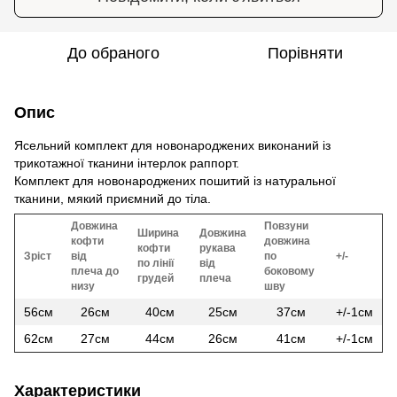
До обраного
Порівняти
Опис
Ясельний комплект для новонароджених виконаний із
трикотажної тканини інтерлок раппорт.
Комплект для новонароджених пошитий із натуральної
тканини, мякий приємний до тіла.
Довжина
Повзуни
Ширина
Довжина
кофти
довжина
кофти
рукава
Зріст
від
по
+/-
по лінії
від
плеча до
боковому
грудей
плеча
низу
шву
56см
26см
40см
25см
37см
+/-1см
62см
27см
44см
26см
41см
+/-1см
Характеристики