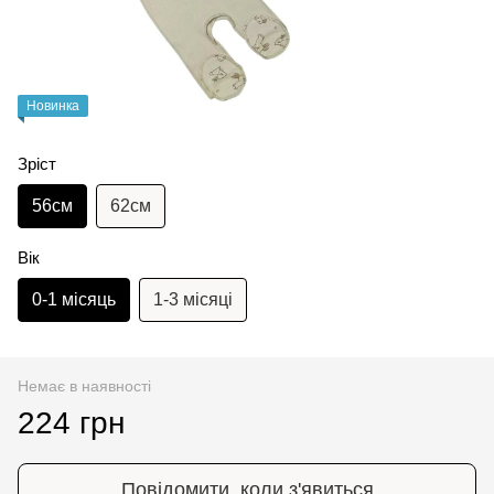
Новинка
Зріст
56см
62см
Вік
0-1 місяць
1-3 місяці
Немає в наявності
224 грн
Повідомити, коли з'явиться