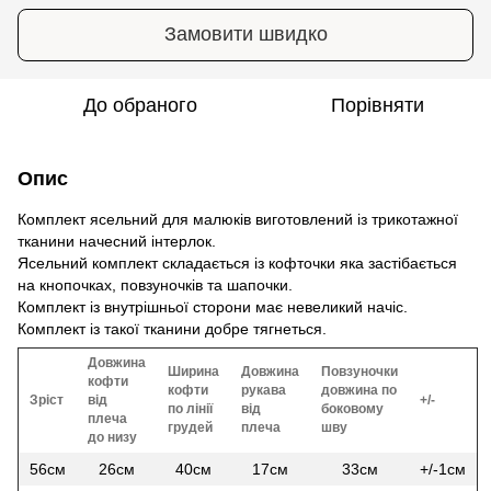
Замовити швидко
До обраного
Порівняти
Опис
Комплект ясельний для малюків виготовлений із трикотажної
тканини начесний інтерлок.
Ясельний комплект складається із кофточки яка застібається
на кнопочках, повзуночків та шапочки.
Комплект із внутрішньої сторони має невеликий начіс.
Комплект із такої тканини добре тягнеться.
Довжина
Ширина
Довжина
Повзуночки
кофти
кофти
рукава
довжина по
Зріст
від
+/-
по лінії
від
боковому
плеча
грудей
плеча
шву
до низу
56см
26см
40см
17см
33см
+/-1см