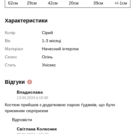
62см
29см
42см
20см
39см
+/-1см
Характеристики
Колір
Сірий
Вік
1-3 місяці
Матеріал
Начесний інтерлок
Сезон
Осінь
Стать
Унісекс
Відгуки
2
Владислава
13.04.2024 в 10:46
Костюм прийшов з додатковою парою ґудзиків, що було
приємним сюрпризом
Відповісти
Світлана Колесник