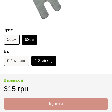
Зріст
56см
62см
Вік
0-1 місяць
1-3 місяці
В наявності
315 грн
Купити