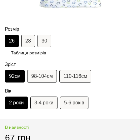
Розмір
26
28
30
Таблиця розмірів
Зріст
92см
98-104см
110-116см
Вік
2 роки
3-4 роки
5-6 років
В наявності
67 грн