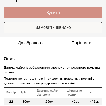
Купити
Замовити швидко
До обраного
Порівняти
Опис
Дитяча майка із зображенням зірочок з трикотажного полотна
рібана.
Полотно приємне до тіла і при досить тривалому носінні у
дитини не викликатиме роздратування на тілі.
Довжина майки
Ширина по
Розмір
Зріст
+/-
від плеча
грудях
22
80см
29см
42см
+/-1см