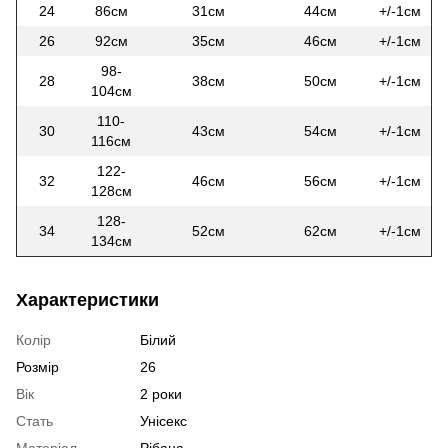
24
86см
31см
44см
+/-1см
26
92см
35см
46см
+/-1см
98-
28
38см
50см
+/-1см
104см
110-
30
43см
54см
+/-1см
116см
122-
32
46см
56см
+/-1см
128см
128-
34
52см
62см
+/-1см
134см
Характеристики
Колір
Білий
Розмір
26
Вік
2 роки
Стать
Унісекс
Матеріал
Рібана