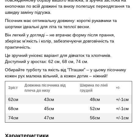
кнопочках по всій довжині та внизу полегшує переодягання та
швидку заміну підгузка.
Пісочник має оптимальну довжину: короткі рукавчики та
шортики ідеальні для літа та теплої весни.
Він легкий у догляді – не втрачає форму після прання,
зберігає м'якість і колір, забезпечуючи довговічність та
практичність.
Це зручний унісекс варіант для дівчаток та хлопчиків.
Доступний у зростах: 62 см, 68 см, 74 см.
Обирайте турботу та якість від "Пташки" – у цьому пісочнику
кожен рух малюка вільний, а кожен дотик – ніжний!
Довжина пісочника від
Ширина по лінії
Зріст
+/-
плеча до низу
грудей
62см
43см
48см
+/-1см
68см
45см
52см
+/-1см
74см
47см
56см
+/-1см
Характеристики