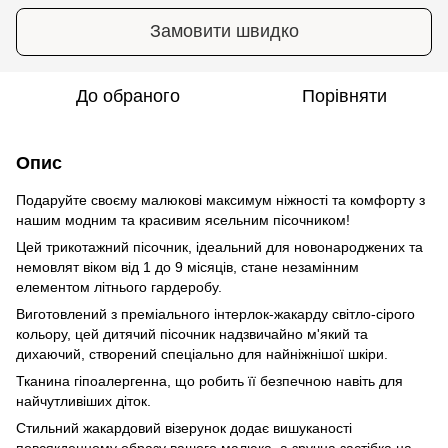
Замовити швидко
До обраного
Порівняти
Опис
Подаруйте своєму малюкові максимум ніжності та комфорту з
нашим модним та красивим ясельним пісочником!
Цей трикотажний пісочник, ідеальний для новонароджених та
немовлят віком від 1 до 9 місяців, стане незамінним
елементом літнього гардеробу.
Виготовлений з преміального інтерлок-жакарду світло-сірого
кольору, цей дитячий пісочник надзвичайно м'який та
дихаючий, створений спеціально для найніжнішої шкіри.
Тканина гіпоалергенна, що робить її безпечною навіть для
найчутливіших діток.
Стильний жакардовий візерунок додає вишуканості
повсякденному образу вашого малюка, а зручна застібка на