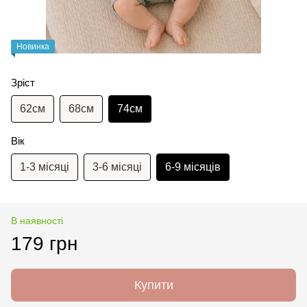
Новинка
Зріст
62см
68см
74см
Вік
1-3 місяці
3-6 місяці
6-9 місяців
В наявності
179 грн
Купити