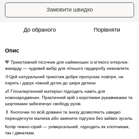
Замовити швидко
До обраного
Порівняти
Опис
💙 Трикотажний пісочник для найменших із м’якого інтерлок-
жакарду — чудовий вибір для літнього гардеробу немовляти.
🌞Цей натуральний трикотаж добре пропускає повітря, не
парить і дарує ніжний дотик до шкіри дитини.
👶 Гіпоалергенний матеріал підходить навіть для
новонароджених. Практичний крій з короткими рукавчиками та
шортиками забезпечує свободу рухів.
🍼 Кнопочки по всій довжині та знизу дозволяють швидко
переодягнути малюка або замінити підгузок без зайвих зусиль.
Колір темно-сірий — універсальний, підходить як хлопчикам,
так і дівчаткам.