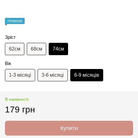
Новинка
Зріст
62см
68см
74см
Вік
1-3 місяці
3-6 місяці
6-9 місяців
В наявності
179 грн
Купити