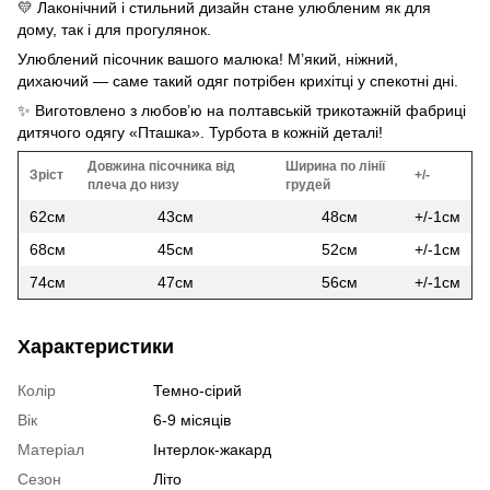
💛 Лаконічний і стильний дизайн стане улюбленим як для
дому, так і для прогулянок.
Улюблений пісочник вашого малюка! М’який, ніжний,
дихаючий — саме такий одяг потрібен крихітці у спекотні дні.
✨ Виготовлено з любов’ю на полтавській трикотажній фабриці
дитячого одягу «Пташка». Турбота в кожній деталі!
Довжина пісочника від
Ширина по лінії
Зріст
+/-
плеча до низу
грудей
62см
43см
48см
+/-1см
68см
45см
52см
+/-1см
74см
47см
56см
+/-1см
Характеристики
Колір
Темно-сірий
Вік
6-9 місяців
Матеріал
Інтерлок-жакард
Сезон
Літо