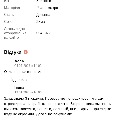
Вік
8-9 років
Матеріал
Рвана махра
Стать
Дівчинка
Сезон
Зима
Артикул для
отображения
0642-RV
на сайте
Відгуки
2
Алла
04.07.2026 в 14:03
Отличное качество 🔥
Відповісти
Ірина
19.01.2025 в 10:06
Заказывала 3 пижамки. Первое, что понравилось - магазин
отреагировал и сработал оперативно! Второе - пижамы очень
высокого качества, пошив идеальный, цвета яркие, при стирке
воду не окрасили. Довольна покупками!