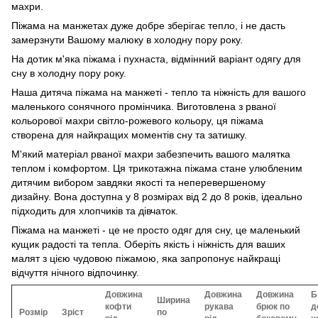
махри.
Піжама на манжетах дуже добре зберігає тепло, і не дасть
замерзнути Вашому малюку в холодну пору року.
На дотик м'яка піжама і пухнаста, відмінний варіант одягу для
сну в холодну пору року.
Наша дитяча піжама на манжеті - тепло та ніжність для вашого
маленького сонячного промінчика. Виготовлена з рваної
кольорової махри світло-рожевого кольору, ця піжама
створена для найкращих моментів сну та затишку.
М'який матеріал рваної махри забезпечить вашого малятка
теплом і комфортом. Ця трикотажна піжама стане улюбленим
дитячим вибором завдяки якості та неперевершеному
дизайну. Вона доступна у 8 розмірах від 2 до 8 років, ідеально
підходить для хлопчиків та дівчаток.
Піжама на манжеті - це не просто одяг для сну, це маленький
кущик радості та тепла. Оберіть якість і ніжність для ваших
малят з цією чудовою піжамою, яка запропонує найкращі
відчуття нічного відпочинку.
Довжина
Довжина
Довжина
Б
Ширина
кофти
рукава
брюк по
д
Розмір
Зріст
по