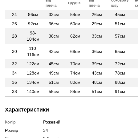
від
від
боковому
н
грудях
плеча
плеча
шву
с
24
86см
33см
54см
26см
45см
26
92см
36см
60см
29см
51см
98-
28
38см
62см
33см
57см
104см
110-
30
43см
68см
36см
65см
116см
32
122см
45см
70см
39см
72см
34
128см
49см
74см
43см
78см
36
134см
51см
80см
48см
88см
38
140см
55см
84см
51см
91см
Характеристики
Колір
Рожевий
Розмір
34