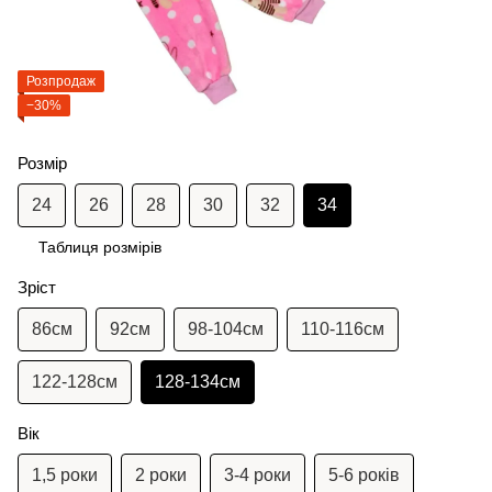
Розпродаж
−30%
Розмір
24
26
28
30
32
34
Таблиця розмірів
Зріст
86см
92см
98-104см
110-116см
122-128см
128-134см
Вік
1,5 роки
2 роки
3-4 роки
5-6 років