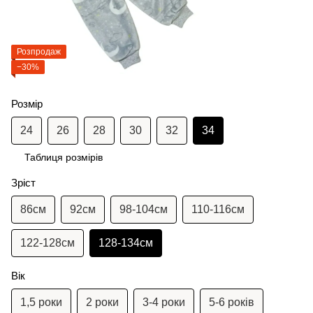
Розпродаж
−30%
Розмір
24
26
28
30
32
34
Таблиця розмірів
Зріст
86см
92см
98-104см
110-116см
122-128см
128-134см
Вік
1,5 роки
2 роки
3-4 роки
5-6 років