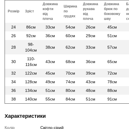
Довжина
Довжина
Довжина
Б
Ширина
кофти
рукава
брюк по
д
Розмір
Зріст
по
від
від
боковому
н
грудях
плеча
плеча
шву
с
24
86см
33см
54см
26см
45см
26
92см
36см
60см
29см
51см
98-
28
38см
62см
33см
57см
104см
110-
30
43см
68см
36см
65см
116см
32
122см
45см
70см
39см
72см
34
128см
49см
74см
43см
78см
36
134см
51см
80см
48см
88см
38
140см
55см
84см
51см
91см
Характеристики
Колір
Світло-сірий