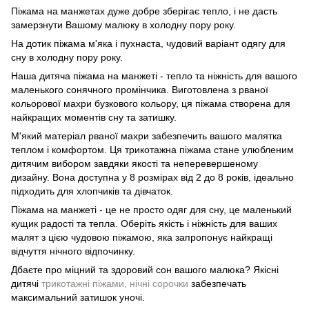
Піжама на манжетах дуже добре зберігає тепло, і не дасть
замерзнути Вашому малюку в холодну пору року.
На дотик піжама м'яка і пухнаста, чудовий варіант одягу для
сну в холодну пору року.
Наша дитяча піжама на манжеті - тепло та ніжність для вашого
маленького сонячного промінчика. Виготовлена з рваної
кольорової махри бузкового кольору, ця піжама створена для
найкращих моментів сну та затишку.
М'який матеріал рваної махри забезпечить вашого малятка
теплом і комфортом. Ця трикотажна піжама стане улюбленим
дитячим вибором завдяки якості та неперевершеному
дизайну. Вона доступна у 8 розмірах від 2 до 8 років, ідеально
підходить для хлопчиків та дівчаток.
Піжама на манжеті - це не просто одяг для сну, це маленький
кущик радості та тепла. Оберіть якість і ніжність для ваших
малят з цією чудовою піжамою, яка запропонує найкращі
відчуття нічного відпочинку.
Дбаєте про міцний та здоровий сон вашого малюка? Якісні
дитячі
трикотажні піжами, нічні сорочки
забезпечать
максимальний затишок уночі.