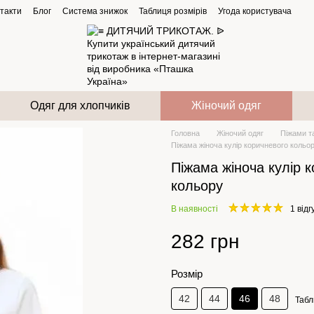
такти
Блог
Система знижок
Таблиця розмірів
Угода користувача
Одяг для хлопчиків
Жіночий одяг
Головна
Жіночий одяг
Піжами та
Піжама жіноча кулір коричневого кольо
Піжама жіноча кулір 
кольору
В наявності
1 відг
282 грн
Розмір
42
44
46
48
Табл