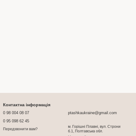
Контактна інформація
0 98 004 08 07
ptashkaukraine@gmail.com
0 95 098 62 45
м. Горішні Плавні, вул. Строни
Передзвонити вам?
б.1, Полтавська обл.