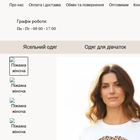
Перейти до основного контенту
Про нас
Оплата і доставка
Обмін та повернення
Оптовикам
Кон
Графік роботи:
Пн - Пт - 08:00 - 17:00
Ясельний одяг
Одяг для дівчаток