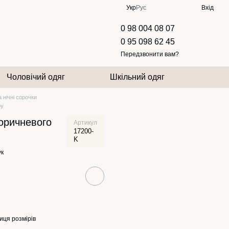
Укр
Рус
Вхід
0 98 004 08 07
0 95 098 62 45
Передзвонити вам?
Чоловічий одяг
Шкільний одяг
 нічні сорочки
ру
коричневого
Артикул
17200-
K
ук
иця розмірів