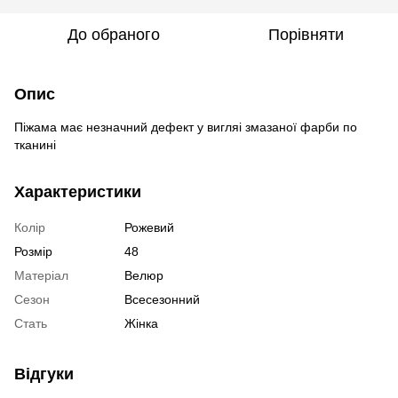
До обраного
Порівняти
Опис
Піжама має незначний дефект у вигляі змазаної фарби по
тканині
Характеристики
Колір
Рожевий
Розмір
48
Матеріал
Велюр
Сезон
Всесезонний
Стать
Жінка
Відгуки