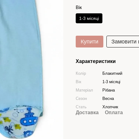
Вік
1-3 місяці
Купити
Замовити
Характеристики
Колір
Блакитний
Вік
1-3 місяці
Матеріал
Рібана
Сезон
Весна
Стать
Хлопчик
Доставка
Оплата