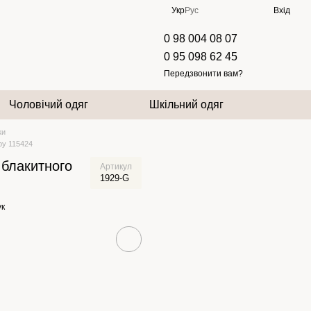
Укр
Рус
Вхід
0 98 004 08 07
0 95 098 62 45
Передзвонити вам?
Чоловічий одяг
Шкільний одяг
ки
ру 115424
 блакитного
Артикул
1929-G
ук