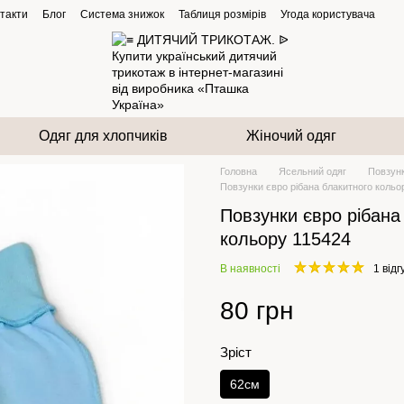
такти
Блог
Система знижок
Таблиця розмірів
Угода користувача
Одяг для хлопчиків
Жіночий одяг
Головна
Ясельний одяг
Повзун
Повзунки євро рібана блакитного кольо
Повзунки євро рібана
кольору 115424
В наявності
1 відг
80 грн
Зріст
62см