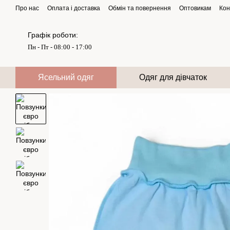
Перейти до основного контенту
Про нас
Оплата і доставка
Обмін та повернення
Оптовикам
Кон
Графік роботи:
Пн - Пт - 08:00 - 17:00
Ясельний одяг
Одяг для дівчаток