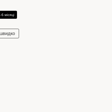
-6 місяці
 швидко