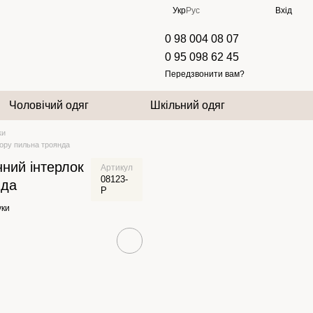
Укр
Рус
Вхід
0 98 004 08 07
0 95 098 62 45
Передзвонити вам?
Чоловічий одяг
Шкільний одяг
ки
ьору пильна троянда
ний інтерлок
Артикул
08123-
нда
P
уки