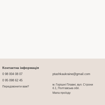
Контактна інформація
0 98 004 08 07
ptashkaukraine@gmail.com
0 95 098 62 45
м. Горішні Плавні, вул. Строни
Передзвонити вам?
б.1, Полтавська обл.
Мапа проїзду