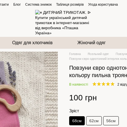
такти
Блог
Система знижок
Таблиця розмірів
Угода користувача
Одяг для хлопчиків
Жіночий одяг
Головна
Ясельний одяг
Повзун
Повзуни євро однотонний інтерлок кол
Повзуни євро однотон
кольору пильна троя
В наявності
2 відг
100 грн
Зріст
68см
62см
56см