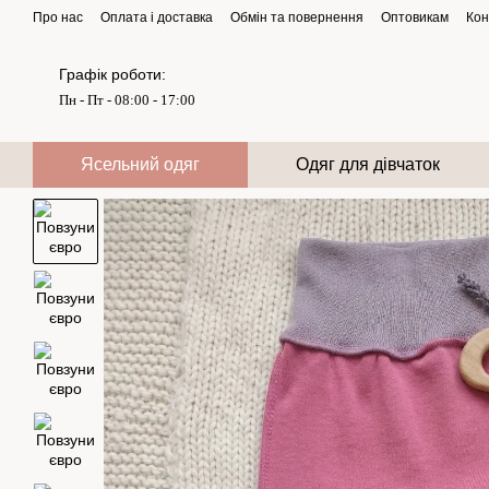
Перейти до основного контенту
Про нас
Оплата і доставка
Обмін та повернення
Оптовикам
Кон
Графік роботи:
Пн - Пт - 08:00 - 17:00
Ясельний одяг
Одяг для дівчаток