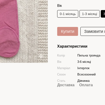
Вік
0-1 місяць
1-3 місяці
3
Купити
Замовити
Характеристики
Колір
Пильна троянда
Вік
3-6 місяці
Матеріал
Інтерлок
Сезон
Всесезонний
Стать
Дівчинка
Доставка
Оплата