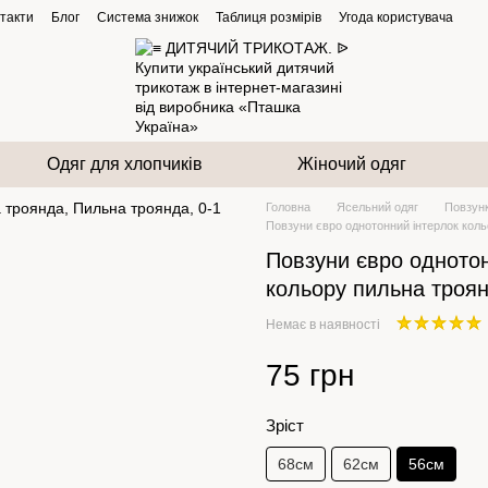
такти
Блог
Система знижок
Таблиця розмірів
Угода користувача
Одяг для хлопчиків
Жіночий одяг
Головна
Ясельний одяг
Повзун
Повзуни євро однотонний інтерлок кол
Повзуни євро однотон
кольору пильна троя
Немає в наявності
75 грн
Зріст
68см
62см
56см