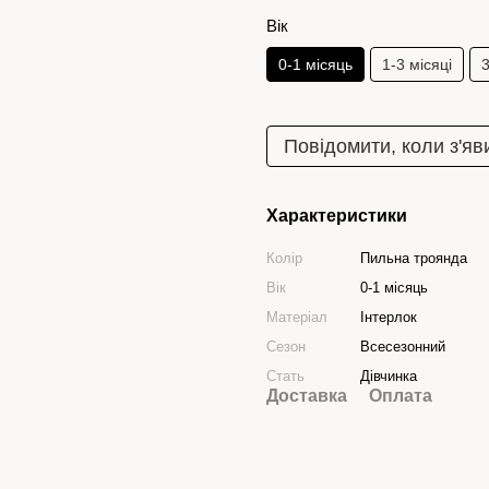
Вік
0-1 місяць
1-3 місяці
3
Повідомити, коли з'яв
Характеристики
Колір
Пильна троянда
Вік
0-1 місяць
Матеріал
Інтерлок
Сезон
Всесезонний
Стать
Дівчинка
Доставка
Оплата