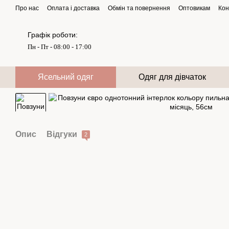
Перейти до основного контенту
Про нас
Оплата і доставка
Обмін та повернення
Оптовикам
Кон
Графік роботи:
Пн - Пт - 08:00 - 17:00
Ясельний одяг
Одяг для дівчаток
Опис
Відгуки
2