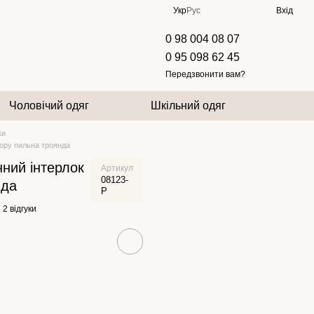
Укр
Рус
Вхід
0 98 004 08 07
0 95 098 62 45
Передзвонити вам?
Чоловічий одяг
Шкільний одяг
ки
ьору пильна троянда
ний інтерлок
Артикул
08123-
нда
P
2 відгуки