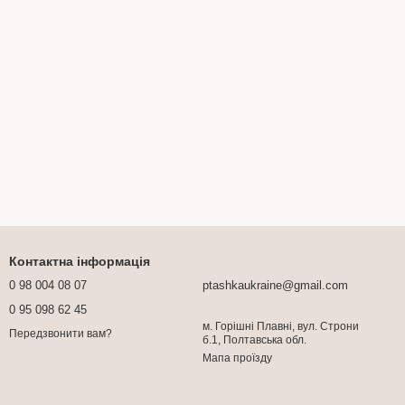
Контактна інформація
0 98 004 08 07
ptashkaukraine@gmail.com
0 95 098 62 45
м. Горішні Плавні, вул. Строни
Передзвонити вам?
б.1, Полтавська обл.
Мапа проїзду