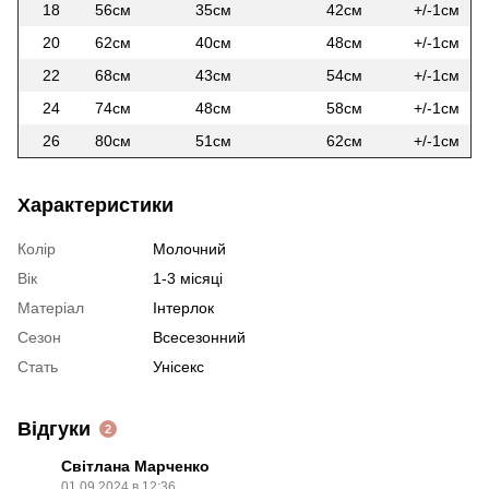
18
56см
35см
42см
+/-1см
20
62см
40см
48см
+/-1см
22
68см
43см
54см
+/-1см
24
74см
48см
58см
+/-1см
26
80см
51см
62см
+/-1см
Характеристики
Колір
Молочний
Вік
1-3 місяці
Матеріал
Інтерлок
Сезон
Всесезонний
Стать
Унісекс
Відгуки
2
Світлана Марченко
01.09.2024 в 12:36