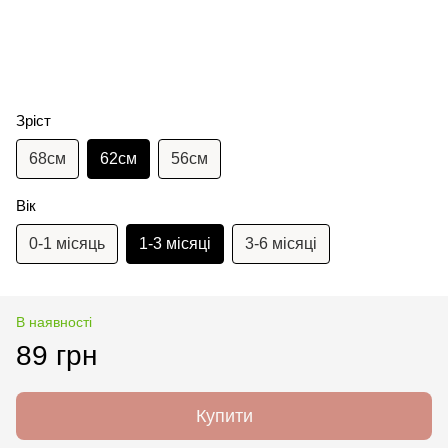
Зріст
68см
62см
56см
Вік
0-1 місяць
1-3 місяці
3-6 місяці
В наявності
89 грн
Купити