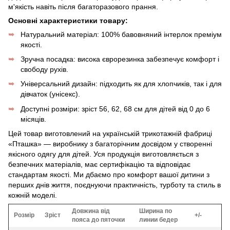
м'якість навіть після багаторазового прання.
Основні характеристики товару:
Натуральний матеріал: 100% бавовняний інтерлок преміум
якості.
Зручна посадка: висока єврорезинка забезпечує комфорт і
свободу рухів.
Універсальний дизайн: підходить як для хлопчиків, так і для
дівчаток (унісекс).
Доступні розміри: зріст 56, 62, 68 см для дітей від 0 до 6
місяців.
Цей товар виготовлений на українській трикотажній фабриці
«Пташка» — виробнику з багаторічним досвідом у створенні
якісного одягу для дітей. Уся продукція виготовляється з
безпечних матеріалів, має сертифікацію та відповідає
стандартам якості. Ми дбаємо про комфорт вашої дитини з
перших днів життя, поєднуючи практичність, турботу та стиль в
кожній моделі.
Довжина від
Ширина по
Розмір
Зріст
+/-
пояса до пяточки
линии бедер