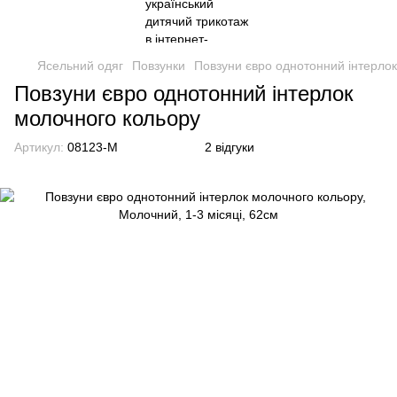
Ясельний одяг
Повзунки
Повзуни євро однотонний інтерло
Повзуни євро однотонний інтерлок
молочного кольору
Артикул:
08123-M
2 відгуки