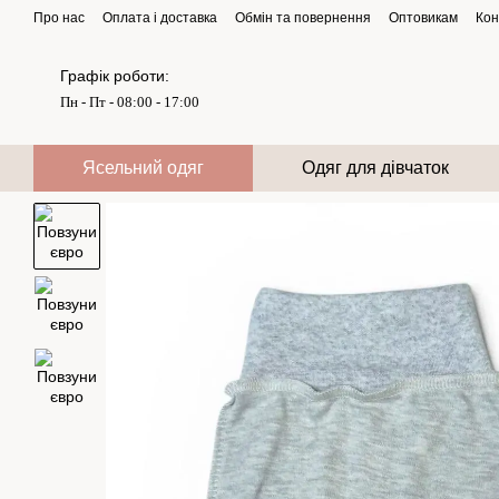
Перейти до основного контенту
Про нас
Оплата і доставка
Обмін та повернення
Оптовикам
Кон
Графік роботи:
Пн - Пт - 08:00 - 17:00
Ясельний одяг
Одяг для дівчаток