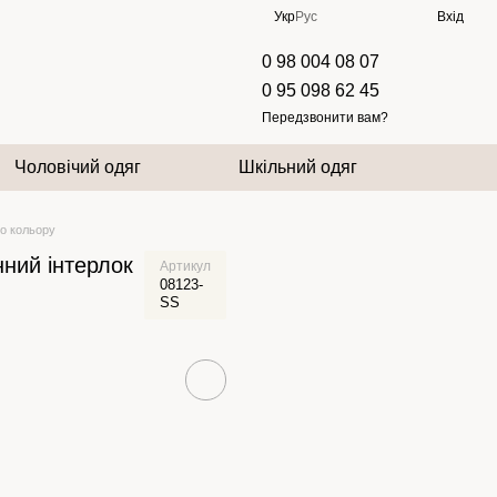
Укр
Рус
Вхід
0 98 004 08 07
0 95 098 62 45
Передзвонити вам?
Чоловічий одяг
Шкільний одяг
го кольору
ний інтерлок
Артикул
08123-
SS