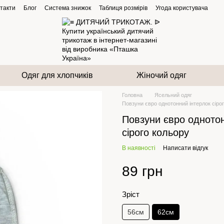
такти
Блог
Система знижок
Таблиця розмірів
Угода користувача
Одяг для хлопчиків
Жіночий одяг
Головна
Ясельний одяг
Повзуни євро однотонний інтерлок сіро
Повзуни євро однотон
сірого кольору
В наявності
Написати відгук
89 грн
Зріст
56см
62см