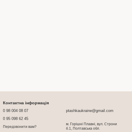
Контактна інформація
0 98 004 08 07
ptashkaukraine@gmail.com
0 95 098 62 45
м. Горішні Плавні, вул. Строни
Передзвонити вам?
б.1, Полтавська обл.