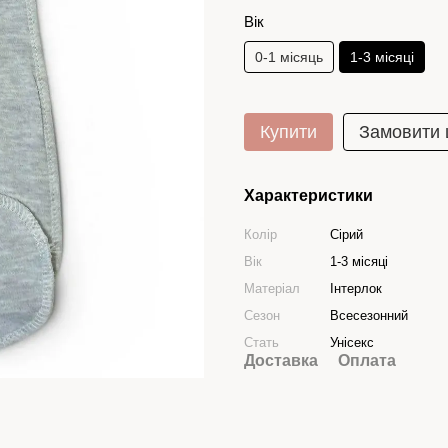
Вік
0-1 місяць
1-3 місяці
Купити
Замовити
Характеристики
Колір
Сірий
Вік
1-3 місяці
Матеріал
Інтерлок
Сезон
Всесезонний
Стать
Унісекс
Доставка
Оплата