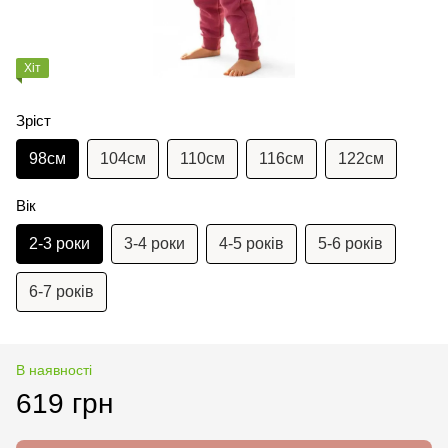
Хіт
Зріст
98см
104см
110см
116см
122см
Вік
2-3 роки
3-4 роки
4-5 років
5-6 років
6-7 років
В наявності
619 грн