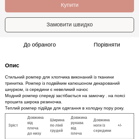
Купити
Замовити швидко
До обраного
Порівняти
Опис
Стильний ромпер для хлопчика виконаний із тканини
тринитка. Ромпер із подвійким капюшоном декарований
шнурком, із середини є невеликий начос
Модний ромпер спереді застібається на замочку . на поясі
прошита широка резиночка.
Теплий ромпер підійде для одягання в холодну пору року.
Довжина
Довжина
Ширина
Довжина
від
рукава
Зріст
по лінії
ноги із
+/-
плеча
від
грудей
середини
до низу
плеча