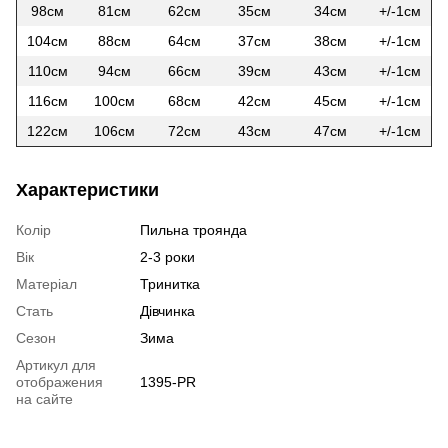
98см
81см
62см
35см
34см
+/-1см
104см
88см
64см
37см
38см
+/-1см
110см
94см
66см
39см
43см
+/-1см
116см
100см
68см
42см
45см
+/-1см
122см
106см
72см
43см
47см
+/-1см
Характеристики
Колір
Пильна троянда
Вік
2-3 роки
Матеріал
Тринитка
Стать
Дівчинка
Сезон
Зима
Артикул для
отображения
1395-PR
на сайте