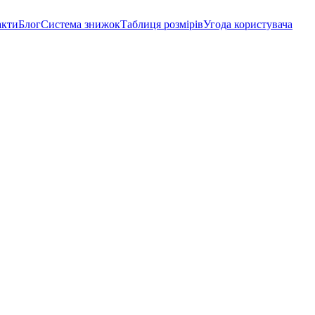
акти
Блог
Система знижок
Таблиця розмірів
Угода користувача