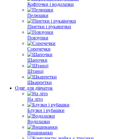
Кофточки і водолазки
Пелюшки
Пінетки і рукавички
Повзунки
Сорочечки
Шапочки
Штанці
Шкарпетки
Одяг для дівчаток
На літо
Блузки і рубашки
Водолазки
Вишиванки