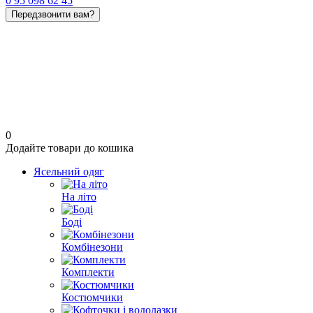
0 95 098 62 45
Передзвонити вам?
0
Додайте товари до кошика
Ясельний одяг
На літо
Боді
Комбінезони
Комплекти
Костюмчики