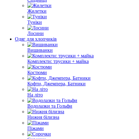
Жилетки
Туніки
Лосини
Одяг для хлопчиків
Вишиванки
Комплекти: трусики + майка
Костюми
Кофти, Джемпера, Батники
На літо
Водолазки та Гольфи
Нижня білизна
Піжами