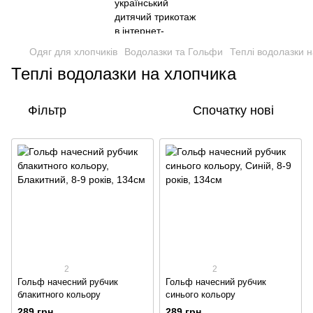
Одяг для хлопчиків
Водолазки та Гольфи
Теплі водолазки 
Теплі водолазки на хлопчика
Фільтр
Спочатку нові
2
2
Гольф начесний рубчик
Гольф начесний рубчик
блакитного кольору
синього кольору
289 грн
289 грн