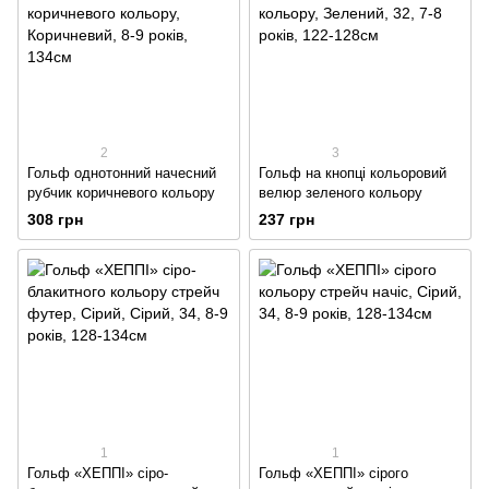
2
3
Гольф однотонний начесний
Гольф на кнопці кольоровий
рубчик коричневого кольору
велюр зеленого кольору
308 грн
237 грн
1
1
Гольф «ХЕППІ» сіро-
Гольф «ХЕППІ» сірого