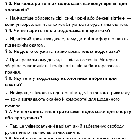
❓ 3. Які кольори теплих водолазок найпопулярніші для
хлопчиків?
✓ Найчастіше обирають сірі, сині, чорні або бежеві відтінки —
вони універсальні й легко комбінуються з будь-яким одягом.
❓ 4. Чи не парить тепла водолазка під курткою?
✓ Ні, якісний трикотаж дихає, тому дитині комфортно навіть
під верхнім одягом.
❓ 5. Як довго служить трикотажна тепла водолазка?
✓ При правильному догляді — кілька сезонів. Матеріал
зберігає еластичність і колір навіть після багаторазового
прання.
❓ 6. Яку теплу водолазку на хлопчика вибрати для
школи?
✓ Найкраще підходять однотонні моделі з тонкого трикотажу
— вони виглядають охайно й комфортні для щоденного
носіння.
❓ 7. Чи підходять теплі трикотажні водолазки для спорту
або прогулянок?
✓ Так, це універсальний варіант, який забезпечує свободу
рухів і тепло під час активних занять.
❓ 8. Як обрати правильний розмір теплої водолазки на