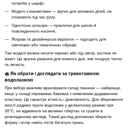
потреби у шарфі;
Моделі з манжетами — зручні для активних дітей, не
сповзають під час руху;
Однотонні кольори — практичні для школи й
повсякденного носіння;
Яскраві та дизайнерські варіанти — підходять для
святкових або тематичних образів.
Такі моделі можна носити окремо або під светр, костюм чи
жакет. Це зручне рішення для кожного дня, яке поєднує тепло
та легкість.
🧺 Як обрати і доглядати за трикотажною
водолазкою
При виборі важливо враховувати склад тканини — найкраще,
якщо у складі переважає бавовна з невеликим додаванням
еластану. Це гарантує м’якість і довговічність. Для збереження
якості радимо прати водолазки у делікатному режимі при
30°C, не віджимати на великих обертах та сушити в
розкладеному вигляді. Такий догляд допоможе зберегти
форму і колір навіть після багатьох прань.