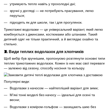
утримують тепло навіть у прохолодні дні;
зручні у догляді — не потребують прасування, легко
перуться;
підходять як для школи, так і для прогулянок.
Трикотажні водолазки — це універсальний варіант, який легко
комбінується з джинсами, костюмами або штанами. Такий
дитячий одяг
не тільки практичний, а й виглядає охайно та
стильно.
🧵 Види теплих водолазок для хлопчиків
Щоб вибір був зручнішим, пропонуємо розглянути основні типи
теплих трикотажних водолазок. Кожен із них має свої переваги
— залежно від сезону, способу носіння та кольору.
Популярні види:
Водолазки з начосом — найтепліший варіант для зими;
М’які тонкі моделі без начосу — ідеальні для осені та
весни;
Водолазки з коміром-гольфом — захищають шию без