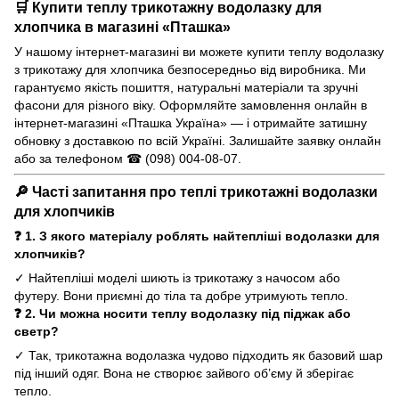
🛒 Купити теплу трикотажну водолазку для
хлопчика в магазині «Пташка»
У нашому інтернет-магазині ви можете купити теплу водолазку
з трикотажу для хлопчика безпосередньо від виробника. Ми
гарантуємо якість пошиття, натуральні матеріали та зручні
фасони для різного віку. Оформляйте замовлення онлайн в
інтернет-магазині «Пташка Україна»
— і отримайте затишну
обновку з доставкою по всій Україні. Залишайте заявку онлайн
або за телефоном ☎
(098) 004-08-07
.
🔎 Часті запитання про теплі трикотажні водолазки
для хлопчиків
❓ 1. З якого матеріалу роблять найтепліші водолазки для
хлопчиків?
✓ Найтепліші моделі шиють із трикотажу з начосом або
футеру. Вони приємні до тіла та добре утримують тепло.
❓ 2. Чи можна носити теплу водолазку під піджак або
светр?
✓ Так, трикотажна водолазка чудово підходить як базовий шар
під інший одяг. Вона не створює зайвого об’єму й зберігає
тепло.