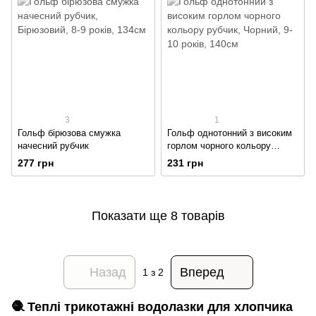
3
1
Гольф бірюзова смужка
Гольф однотонний з високим
начесний рубчик
горлом чорного кольору
рубчик
277 грн
231 грн
Показати ще 8 товарів
Назад
Вперед
1
з 2
🧶 Теплі трикотажні водолазки для хлопчика