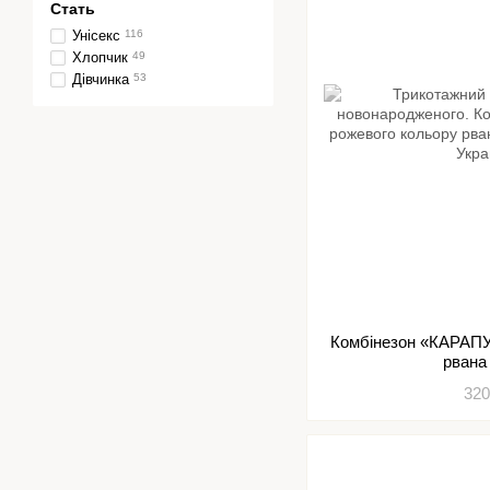
Стать
Унісекс
116
Хлопчик
49
Дівчинка
53
Комбінезон «КАРАПУ
рвана
320