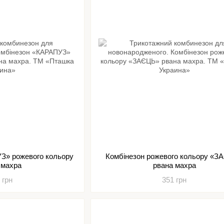
З» рожевого кольору
Комбінезон рожевого кольору «З
 махра
рвана махра
 грн
351 грн