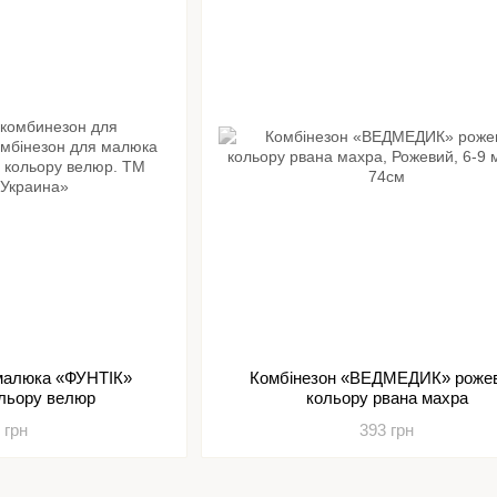
 малюка «ФУНТІК»
Комбінезон «ВЕДМЕДИК» роже
ольору велюр
кольору рвана махра
 грн
393 грн