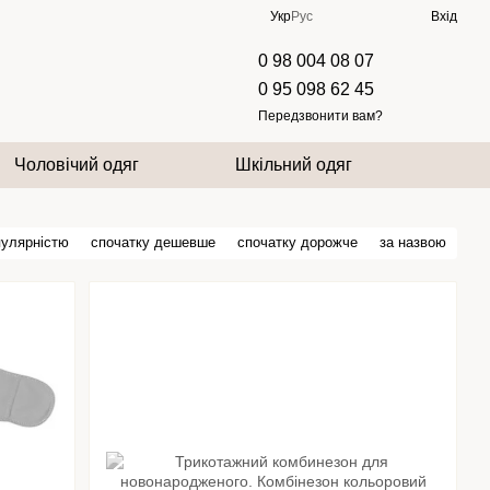
Укр
Рус
Вхід
0 98 004 08 07
0 95 098 62 45
Передзвонити вам?
Чоловічий одяг
Шкільний одяг
пулярністю
спочатку дешевше
спочатку дорожче
за назвою