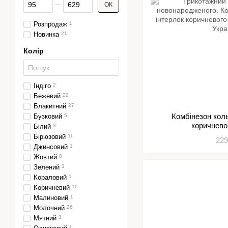
Від Ціна, грн
До Ціна, грн
ОК
Розпродаж
1
Новинка
21
Колір
Індіго
2
Бежевий
22
Блакитний
27
Комбінезон кол
Бузковий
5
коричнево
Білий
3
Бірюзовий
11
229
Джинсовий
1
Жовтий
8
Зелений
3
Кораловий
1
Коричневий
10
Малиновий
1
Молочний
28
Мятний
3
1