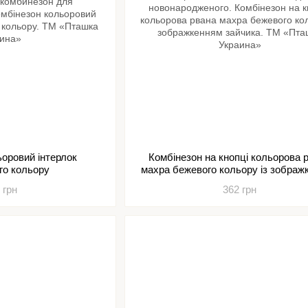
ьоровий інтерлок
Комбінезон на кнопці кольорова 
го кольору
махра бежевого кольору із зображ
зайчика
 грн
362 грн