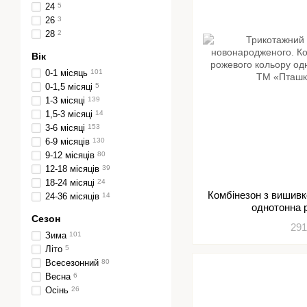
24
5
26
3
28
2
Вік
0-1 місяць
101
0-1,5 місяці
5
1-3 місяці
139
1,5-3 місяці
14
3-6 місяці
153
6-9 місяців
130
9-12 місяців
80
12-18 місяців
39
18-24 місяці
24
Комбінезон з вишив
24-36 місяців
14
однотонна 
Сезон
291
Зима
101
Літо
5
Всесезонний
80
Весна
6
Осінь
26