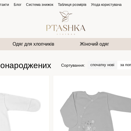
такти
Блог
Система знижок
Таблиця розмірів
Угода користувача
Одяг для хлопчиків
Жіночий одяг
овонароджених
спочатку нові
за по
Сортування: