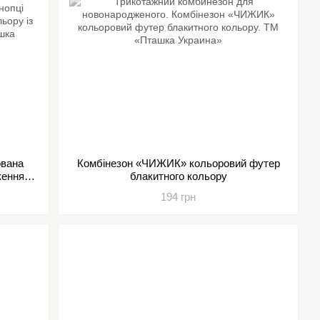
рвана
Комбінезон «ЧИЖИК» кольоровий футер
кенням
блакитного кольору
194 грн