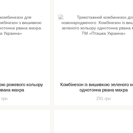
кою рожевого кольору
Комбінезон із вишивкою зеленого 
рвана махра
однотонна рвана махра
 грн
291 грн