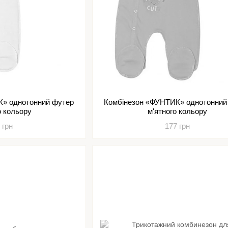
К» однотонний футер
Комбінезон «ФУНТИК» однотонний
о кольору
м'ятного кольору
 грн
177 грн