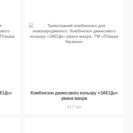
АЄЦЬ»
Комбінезон джинсового кольору «ЗАЄЦЬ»
рвана махра
417 грн