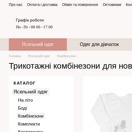
Перейти до основного контенту
Про нас
Оплата і доставка
Обмін та повернення
Оптовикам
Кон
Графік роботи:
Пн - Пт - 08:00 - 17:00
Ясельний одяг
Одяг для дівчаток
Головна
Ясельний одяг
Комбінезони
Трикотажні комбінезони для н
КАТАЛОГ
Ясельний одяг
На літо
Боді
Комбінезони
Комплекти
Костюмчики