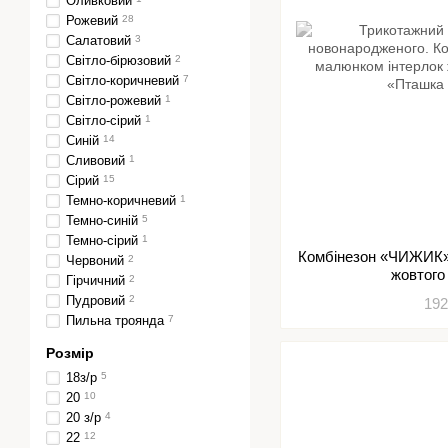
Оливковий
Рожевий
28
Салатовий
3
Світло-бірюзовий
2
Світло-коричневий
7
Світло-рожевий
1
Світло-сірий
1
Синій
14
Сливовий
1
Сірий
15
Темно-коричневий
1
Темно-синій
5
Темно-сірий
1
Комбінезон «ЧИЖИК»
Червоний
2
жовтого
Гірчичний
2
Пудровий
2
192
Пильна троянда
7
Розмір
18з/р
5
20
10
20 з/р
4
22
12