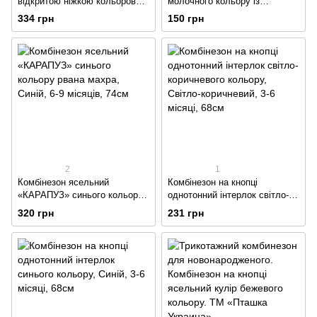
відкритою ніжкою кольорова
молочного кольору із
рвана махра блакитного
зображеням цуценят
334 грн
150 грн
кольору
2
1
Комбінезон ясельний
Комбінезон на кнопці
«КАРАПУЗ» синього кольору
однотонний інтерлок світло-
рвана махра
коричневого кольору
320 грн
231 грн