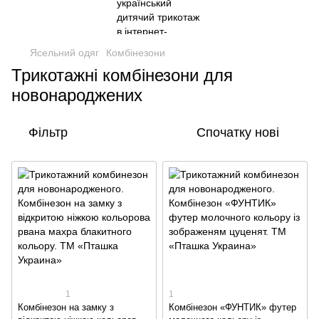
Ясельний одяг
Комбінезони
Трикотажні комбінезони для
новонароджених
Фільтр
Спочатку нові
1
1
Комбінезон на замку з
Комбінезон «ФУНТИК» футер