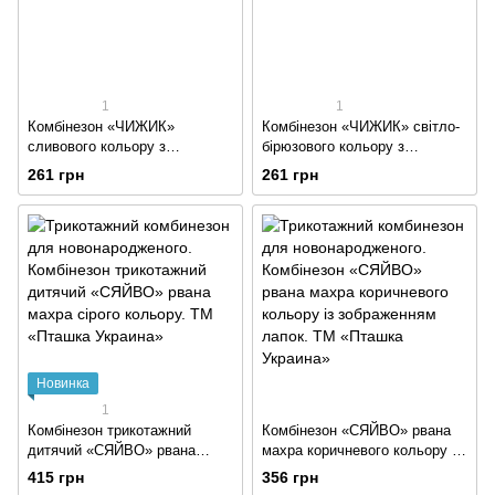
1
1
Комбінезон «ЧИЖИК»
Комбінезон «ЧИЖИК» світло-
сливового кольору з
бірюзового кольору з
вишивкою велюр
вишивкою велюр
261 грн
261 грн
Новинка
1
Комбінезон трикотажний
Комбінезон «СЯЙВО» рвана
дитячий «СЯЙВО» рвана
махра коричневого кольору із
махра сірого кольору
зображенням лапок
415 грн
356 грн