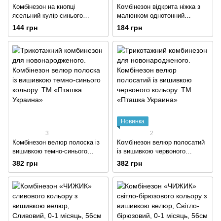
Комбінезон на кнопці
Комбінезон відкрита ніжка з
ясельний кулір синього
малюнком однотонний
кольору
інтерлок світло-коричневого
144 грн
184 грн
кольору
Новинка
3
2
Комбінезон велюр полоска із
Комбінезон велюр полосатий
вишивкою темно-синього
із вишивкою червоного
кольору
кольору
382 грн
382 грн