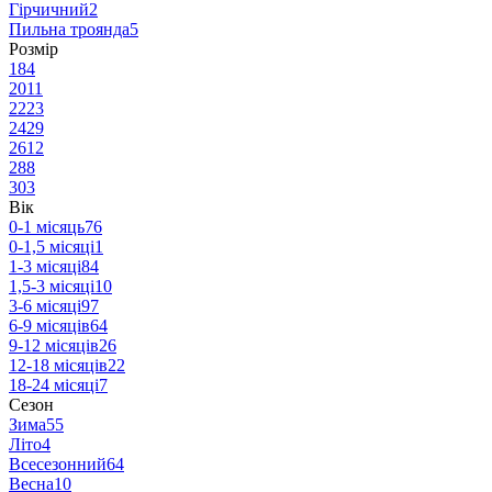
Гірчичний
2
Пильна троянда
5
Розмір
18
4
20
11
22
23
24
29
26
12
28
8
30
3
Вік
0-1 місяць
76
0-1,5 місяці
1
1-3 місяці
84
1,5-3 місяці
10
3-6 місяці
97
6-9 місяців
64
9-12 місяців
26
12-18 місяців
22
18-24 місяці
7
Сезон
Зима
55
Літо
4
Всесезонний
64
Весна
10