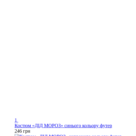
1
Костюм «ДІД МОРОЗ» синього кольору футер
246 грн