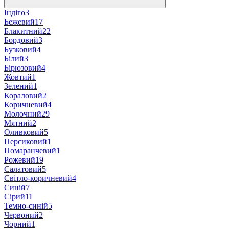
Індіго
3
Бежевий
17
Блакитний
22
Бордовий
3
Бузковий
4
Білий
3
Бірюзовий
4
Жовтий
1
Зелений
1
Кораловий
2
Коричневий
4
Молочний
29
Мятний
2
Оливковий
5
Персиковий
1
Помаранчевий
1
Рожевий
19
Салатовий
5
Світло-коричневий
4
Синій
7
Сірий
11
Темно-синій
5
Червоний
2
Чорний
1