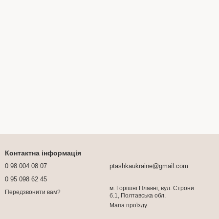
Контактна інформація
0 98 004 08 07
ptashkaukraine@gmail.com
0 95 098 62 45
м. Горішні Плавні, вул. Строни
Передзвонити вам?
б.1, Полтавська обл.
Мапа проїзду