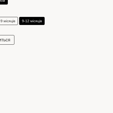
0см
-9 місяців
9-12 місяців
иться