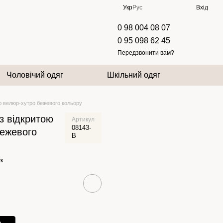
Укр
Рус
Вхід
0 98 004 08 07
0 95 098 62 45
Передзвонити вам?
Чоловічий одяг
Шкільний одяг
ю велюр-хутро бежевого кольору
з відкритою
Артикул
08143-
бежевого
B
к