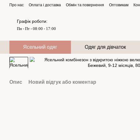
Перейти до основного контенту
Про нас
Оплата і доставка
Обмін та повернення
Оптовикам
Кон
Графік роботи:
Пн - Пт - 08:00 - 17:00
Ясельний одяг
Одяг для дівчаток
Опис
Новий відгук або коментар