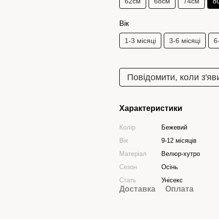
62см
68см
74см
8
Вік
1-3 місяці
3-6 місяці
6
Повідомити, коли з'яв
Характеристики
Колір
Бежевий
Вік
9-12 місяців
Матеріал
Велюр-хутро
Сезон
Осінь
Стать
Унісекс
Доставка
Оплата