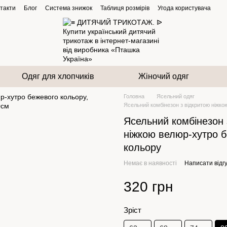
такти
Блог
Система знижок
Таблиця розмірів
Угода користувача
Одяг для хлопчиків
Жіночий одяг
Головна
Ясельний одяг
Ясельний комбінезон з відкритою ніжко
Ясельний комбінезон 
ніжкою велюр-хутро 
кольору
Немає в наявності
Написати відгу
320 грн
Зріст