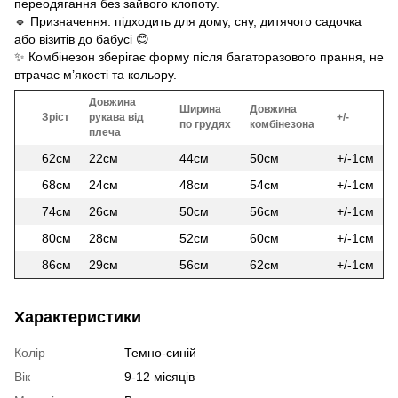
переодягання без зайвого клопоту.
🔹 Призначення: підходить для дому, сну, дитячого садочка
або візитів до бабусі 😊
✨ Комбінезон зберігає форму після багаторазового прання, не
втрачає м’якості та кольору.
Довжина
Ширина
Довжина
Зріст
рукава від
+/-
по грудях
комбінезона
плеча
62см
22см
44см
50см
+/-1см
68см
24см
48см
54см
+/-1см
74см
26см
50см
56см
+/-1см
80см
28см
52см
60см
+/-1см
86см
29см
56см
62см
+/-1см
Характеристики
Колір
Темно-синій
Вік
9-12 місяців