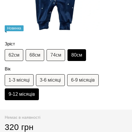
Новинка
Зріст
62см
68см
74см
80см
Вік
1-3 місяці
3-6 місяці
6-9 місяців
9-12 місяців
Немає в наявності
320 грн