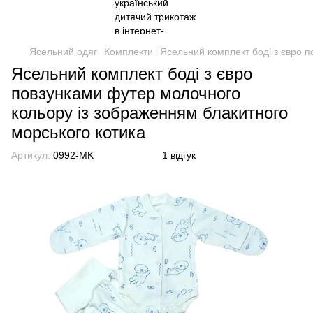
Ясельний одяг
Комплекти
Ясельний комплект боді з євро 
Ясельний комплект боді з євро
повзунками футер молочного
кольору із зображенням блакитного
морського котика
Артикул:
0992-MK
1 відгук