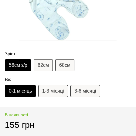
Зріст
56см з/р
62см
68см
Вік
0-1 місяць
1-3 місяці
3-6 місяці
В наявності
155 грн