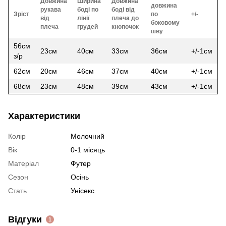
Довжина
Ширина
Довжина
довжина
рукава
боді по
боді від
Зріст
по
+/-
від
лінії
плеча до
боковому
плеча
грудей
кнопочок
шву
56см
23см
40см
33см
36см
+/-1см
з/р
62см
20см
46см
37см
40см
+/-1см
68см
23см
48см
39см
43см
+/-1см
Характеристики
Колір
Молочний
Вік
0-1 місяць
Матеріал
Футер
Сезон
Осінь
Стать
Унісекс
Відгуки
1