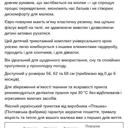
довгим рукавом, що застібається на кнопки — це спрощує
процес перевдягання, економить час батьків і не створює
дискомфорту для малюка.
Євро-повзунки мають м’яку еластичну резинку, яка щільно
фіксує виріб на талії, не здавлюючи животик і дозволяючи
дитині активно рухатися.
Цей дитячий трикотажний комплект універсального крою
унісекс легко комбінується з іншими елементами гардеробу,
підходить і для хлопчиків, і для дівчаток.
Він ідеальний для щоденного використання, сну та спокійних
прогулянок у прохолодну погоду.
Доступний у розмірах 56, 62 та 68 см (приблизно від 0 до 6
місяців).
Для збереження м’якості тканини та яскравості принта
рекомендується делікатне прання при 30 °C без відбілювачів і
агресивних миючих засобів.
Якісний український трикотаж від виробника «Пташка»
(Полтавська фабрика) гарантує акуратне пошиття, тривалу
міцність та тепло для вашого малюка вже з перших днів життя.
Повзуни