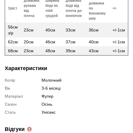
Довжина
Ширина
Довжина
довжина
рукава
боді по
боді від
Зріст
по
+/-
від
лінії
плеча до
боковому
плеча
грудей
кнопочок
шву
56см
23см
40см
33см
36см
+/-1см
з/р
62см
20см
46см
37см
40см
+/-1см
68см
23см
48см
39см
43см
+/-1см
Характеристики
Колір
Молочний
Вік
3-6 місяці
Матеріал
Футер
Сезон
Осінь
Стать
Унісекс
Відгуки
1