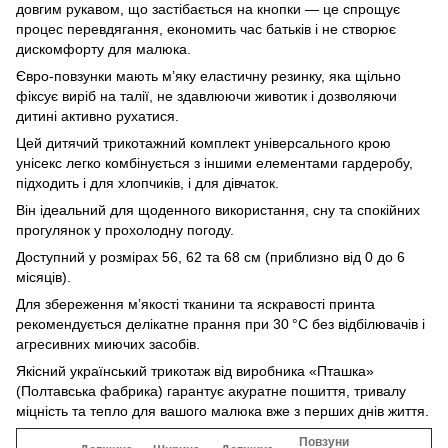
довгим рукавом, що застібається на кнопки — це спрощує
процес перевдягання, економить час батьків і не створює
дискомфорту для малюка.
Євро-повзунки мають м’яку еластичну резинку, яка щільно
фіксує виріб на талії, не здавлюючи животик і дозволяючи
дитині активно рухатися.
Цей дитячий трикотажний комплект універсального крою
унісекс легко комбінується з іншими елементами гардеробу,
підходить і для хлопчиків, і для дівчаток.
Він ідеальний для щоденного використання, сну та спокійних
прогулянок у прохолодну погоду.
Доступний у розмірах 56, 62 та 68 см (приблизно від 0 до 6
місяців).
Для збереження м’якості тканини та яскравості принта
рекомендується делікатне прання при 30 °C без відбілювачів і
агресивних миючих засобів.
Якісний український трикотаж від виробника «Пташка»
(Полтавська фабрика) гарантує акуратне пошиття, тривалу
міцність та тепло для вашого малюка вже з перших днів життя.
Повзуни