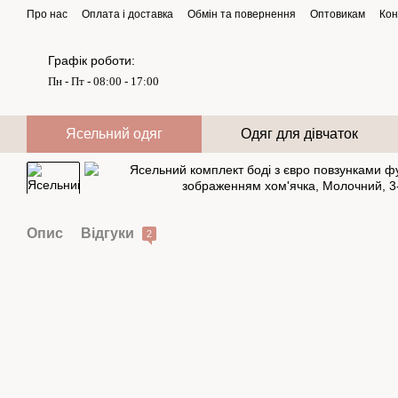
Перейти до основного контенту
Про нас
Оплата і доставка
Обмін та повернення
Оптовикам
Кон
Графік роботи:
Пн - Пт - 08:00 - 17:00
Ясельний одяг
Одяг для дівчаток
Опис
Відгуки
2