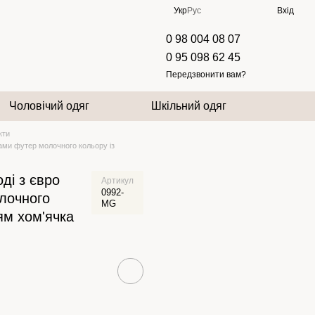
Укр
Рус
Вхід
0 98 004 08 07
0 95 098 62 45
Передзвонити вам?
Чоловічий одяг
Шкільний одяг
кти
ами футер молочного кольору із
ді з євро
Артикул
0992-
лочного
MG
ям хом'ячка