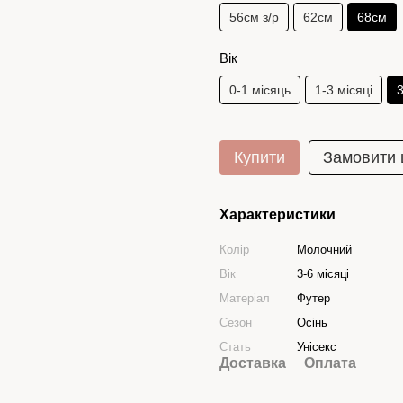
56см з/р
62см
68см
Вік
0-1 місяць
1-3 місяці
3
Купити
Замовити
Характеристики
Колір
Молочний
Вік
3-6 місяці
Матеріал
Футер
Сезон
Осінь
Стать
Унісекс
Доставка
Оплата