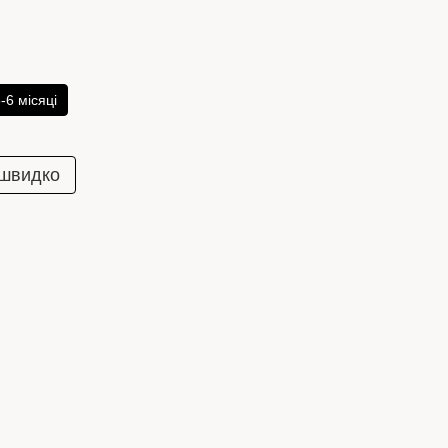
-6 місяці
 швидко