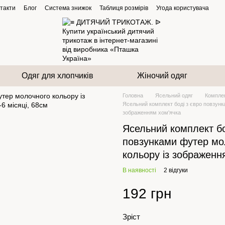
такти
Блог
Система знижок
Таблиця розмірів
Угода користувача
Одяг для хлопчиків
Жіночий одяг
Головна
Ясельний одяг
Компле
Ясельний комплект боді з євро повзунк
зображенням хом'ячка
Ясельний комплект бо
повзунками футер мо
кольору із зображенн
В наявності
2 відгуки
192 грн
Зріст