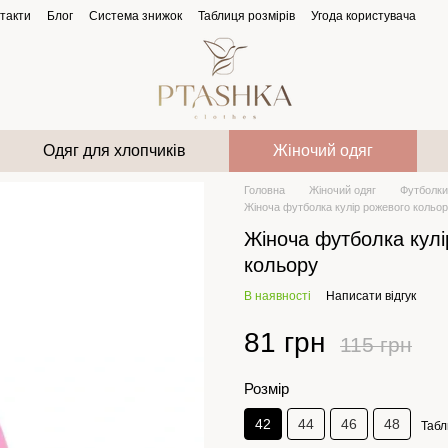
такти
Блог
Система знижок
Таблиця розмірів
Угода користувача
Одяг для хлопчиків
Жіночий одяг
Головна
Жіночий одяг
Футболки
Жіноча футболка кулір рожевого кольо
Жіноча футболка кулі
кольору
В наявності
Написати відгук
81 грн
115 грн
Розмір
42
44
46
48
Табл