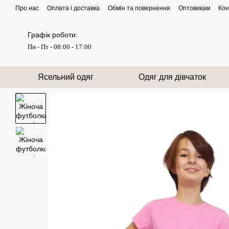
Перейти до основного контенту
Про нас
Оплата і доставка
Обмін та повернення
Оптовикам
Кон
Графік роботи:
Пн - Пт - 08:00 - 17:00
Ясельний одяг
Одяг для дівчаток