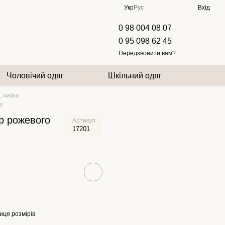
Укр
Рус
Вхід
0 98 004 08 07
0 95 098 62 45
Передзвонити вам?
Чоловічий одяг
Шкільний одяг
, майки
ру
р рожевого
Артикул
17201
иця розмірів